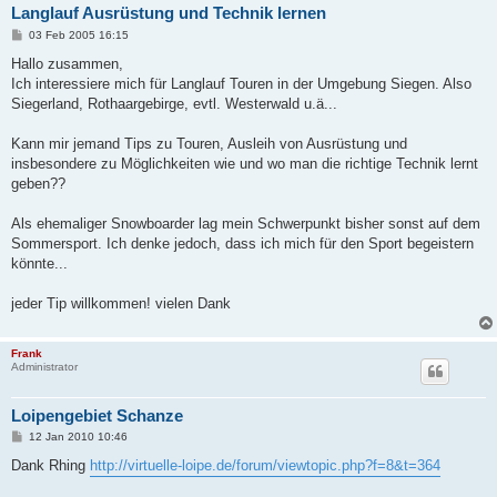
Langlauf Ausrüstung und Technik lernen
B
03 Feb 2005 16:15
e
i
Hallo zusammen,
t
Ich interessiere mich für Langlauf Touren in der Umgebung Siegen. Also
r
a
Siegerland, Rothaargebirge, evtl. Westerwald u.ä...
g
Kann mir jemand Tips zu Touren, Ausleih von Ausrüstung und
insbesondere zu Möglichkeiten wie und wo man die richtige Technik lernt
geben??
Als ehemaliger Snowboarder lag mein Schwerpunkt bisher sonst auf dem
Sommersport. Ich denke jedoch, dass ich mich für den Sport begeistern
könnte...
jeder Tip willkommen! vielen Dank
Frank
Administrator
Loipengebiet Schanze
B
12 Jan 2010 10:46
e
i
Dank Rhing
http://virtuelle-loipe.de/forum/viewtopic.php?f=8&t=364
t
r