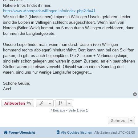
Nähere Infos findet ihr hier:
http://www.winterpark-willingen.info/index.php?id=41
Wir sind die 2 (klassischen) Loipen in Willingen Usseln gefahren. Leider
sind die Loipen in Willingen schlecht ausgeschildert. Wenn man von
Norden (Brilon-Wald) kommt, muß man durch Willingen durchfahren, dann
kommen die Langlaufgebiete.
Unsere Loipe findet man, wenn man durch Usseln (von Willingen
kommend rechts abbiegen) hindurchfährt. Dort kann man bei den Skiliften
parken, da gibt es auch Loipenpläne. Die 2 Loipen + Verbindungsloipe,
sind sehr schön gelegen und waren in gutem Zustand, an ein paar offenen
Stellen waren sie etwas verweht. Obwohl wir an einem Sonntag dort
waren, sind uns nur wenige Langläufer begegnet....
Schöne Grüße,
Axel
Antworten
7 Beiträge • Seite
1
von
1
Gehe zu
Foren-Übersicht
Alle Cookies löschen
Alle Zeiten sind
UTC+02:00