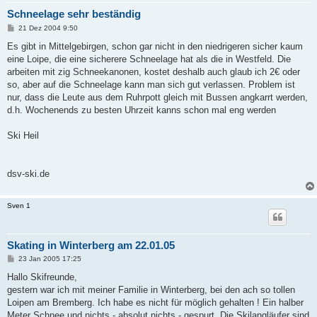
Schneelage sehr beständig
B
21 Dez 2004 9:50
e
i
Es gibt in Mittelgebirgen, schon gar nicht in den niedrigeren sicher kaum
t
eine Loipe, die eine sicherere Schneelage hat als die in Westfeld. Die
r
a
arbeiten mit zig Schneekanonen, kostet deshalb auch glaub ich 2€ oder
g
so, aber auf die Schneelage kann man sich gut verlassen. Problem ist
nur, dass die Leute aus dem Ruhrpott gleich mit Bussen angkarrt werden,
d.h. Wochenends zu besten Uhrzeit kanns schon mal eng werden
Ski Heil
dsv-ski.de
Sven 1
Skating in Winterberg am 22.01.05
B
23 Jan 2005 17:25
e
i
Hallo Skifreunde,
t
gestern war ich mit meiner Familie in Winterberg, bei den ach so tollen
r
a
Loipen am Bremberg. Ich habe es nicht für möglich gehalten ! Ein halber
g
Meter Schnee und nichts - absolut nichts - gespurt. Die Skilangläufer sind