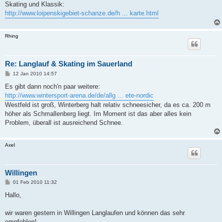
a
Skating und Klassik:
g
http://www.loipenskigebiet-schanze.de/h ... karte.html
Rhing
Re: Langlauf & Skating im Sauerland
B
12 Jan 2010 14:57
e
i
Es gibt dann noch'n paar weitere:
t
http://www.wintersport-arena.de/de/allg ... ete-nordic
r
a
Westfeld ist groß, Winterberg halt relativ schneesicher, da es ca. 200 m
g
höher als Schmallenberg liegt. Im Moment ist das aber alles kein
Problem, überall ist ausreichend Schnee.
Axel
Willingen
B
01 Feb 2010 11:32
e
i
Hallo,
t
r
a
wir waren gestern in Willingen Langlaufen und können das sehr
g
empfehlen!