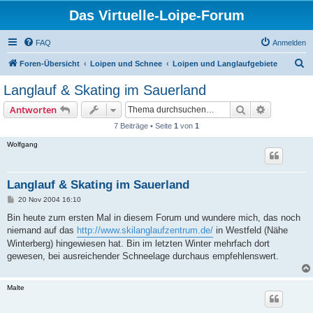
Das Virtuelle-Loipe-Forum
FAQ
Anmelden
S
Foren-Übersicht
Loipen und Schnee
Loipen und Langlaufgebiete
u
Langlauf & Skating im Sauerland
c
Suche
Erweiterte
Antworten
h
7 Beiträge • Seite
1
von
1
e
Wolfgang
Langlauf & Skating im Sauerland
B
20 Nov 2004 16:10
e
i
Bin heute zum ersten Mal in diesem Forum und wundere mich, das noch
t
niemand auf das
http://www.skilanglaufzentrum.de/
in Westfeld (Nähe
r
a
Winterberg) hingewiesen hat. Bin im letzten Winter mehrfach dort
g
gewesen, bei ausreichender Schneelage durchaus empfehlenswert.
Malte