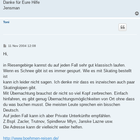
Danke für Eure Hilfe
Jensman
Toni
B
11 Nov 2004 12:08
e
i
Hi,
t
r
a
in Riesengebirge kannst du auf jeden Fall sehr gut klassisch laufen.
g
Wenn es Schnee gibt ist es immer gespurt. Wie es mit Skating bestellt
ist
kann ich leider nicht sagen. Ich denke mir dass es inzwischen auch paar
Skatingloipen gibt.
Mit Übernachtung brauchst dir nicht so viel Kopf zerbrechen. Einfach
hinfahren, es gibt genug Übernachtungsmöglichkeiten von Ort ohne dass
du was buchen musst. Die meisten Leute sprechen ein bisschen
Deutsch.
Auf jeden Fall kann ich aber Private Unterkünfte empfählen.
Z.Bspl. Zacler, Trutnov, Spindleruv Mlyn, Janske Lazne usw.
Die Adresse kann dir vielleicht weiter helfen.
http://www.boehmen-reisen.de/