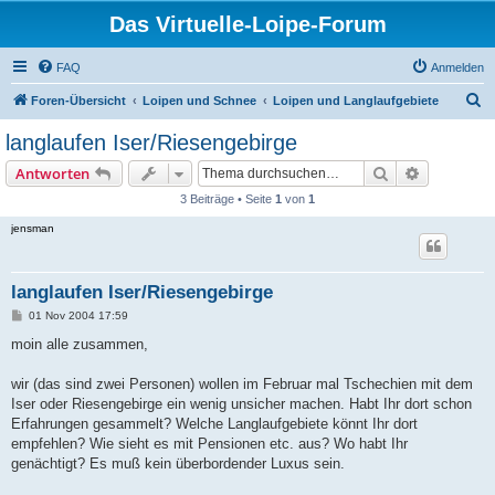
Das Virtuelle-Loipe-Forum
FAQ
Anmelden
S
Foren-Übersicht
Loipen und Schnee
Loipen und Langlaufgebiete
u
langlaufen Iser/Riesengebirge
c
Suche
Erweiterte
Antworten
h
3 Beiträge • Seite
1
von
1
e
jensman
langlaufen Iser/Riesengebirge
B
01 Nov 2004 17:59
e
i
moin alle zusammen,
t
r
a
wir (das sind zwei Personen) wollen im Februar mal Tschechien mit dem
g
Iser oder Riesengebirge ein wenig unsicher machen. Habt Ihr dort schon
Erfahrungen gesammelt? Welche Langlaufgebiete könnt Ihr dort
empfehlen? Wie sieht es mit Pensionen etc. aus? Wo habt Ihr
genächtigt? Es muß kein überbordender Luxus sein.