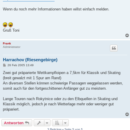
Wenn du noch mehr Informationen haben willst einfach melden.
Gruß Toni
Frank
Administrator
Harrachov (Riesengebirge)
B
26 Feb 2005 13:49
e
i
Zwei gut präparierte Wettkampfloipen a 7,5km für Klassik und Skating
t
(breit gewalzt mit 1 Spur am Rand)
r
a
An diversen Stellen können schwierige Passagen weggelassen werden,
g
somit auch für den fortgeschittenen Anfänger gut zu meistern.
Lange Touren nach Rokytnice oder zu den Elbquellen in Skating und
Klassik möglich, jedoch je nach Wetterlage mehr oder weniger gut
präpariert.
Antworten
3 Beiträge • Seite
1
von
1