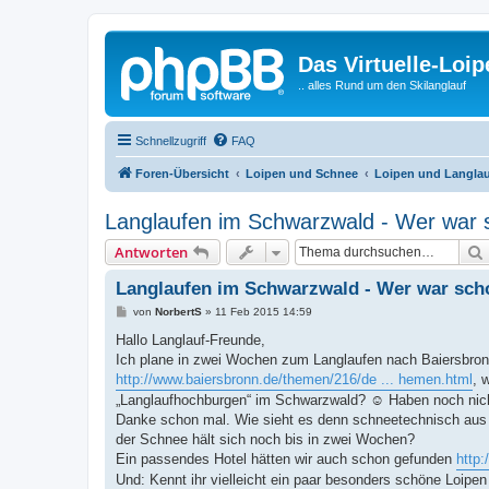
Das Virtuelle-Loi
.. alles Rund um den Skilanglauf
Schnellzugriff
FAQ
Foren-Übersicht
Loipen und Schnee
Loipen und Langlau
Langlaufen im Schwarzwald - Wer war 
Antworten
Langlaufen im Schwarzwald - Wer war sch
B
von
NorbertS
»
11 Feb 2015 14:59
e
i
Hallo Langlauf-Freunde,
t
Ich plane in zwei Wochen zum Langlaufen nach Baiersbronn 
r
a
http://www.baiersbronn.de/themen/216/de ... hemen.html
, 
g
„Langlaufhochburgen“ im Schwarzwald? ☺ Haben noch nicht
Danke schon mal. Wie sieht es denn schneetechnisch aus 
der Schnee hält sich noch bis in zwei Wochen?
Ein passendes Hotel hätten wir auch schon gefunden
http:
Und: Kennt ihr vielleicht ein paar besonders schöne Loipen