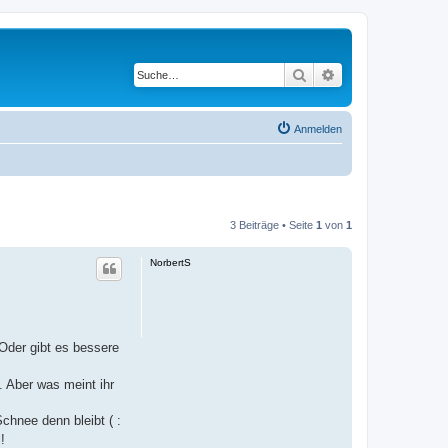
Suche
Erweiterte Suche
Anmelden
3 Beiträge • Seite
1
von
1
NorbertS
Oder gibt es bessere
 Aber was meint ihr
chnee denn bleibt ( :
!