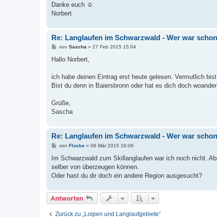
Danke euch ☺
Norbert
Re: Langlaufen im Schwarzwald - Wer war schon
B
von
Sascha
»
27 Feb 2015 15:04
e
i
Hallo Norbert,
t
r
a
ich habe deinen Eintrag erst heute gelesen. Vermutlich bist
g
Bist du denn in Baiersbronn oder hat es dich doch woande
Grüße,
Sascha
Re: Langlaufen im Schwarzwald - Wer war schon
B
von
Flocke
»
06 Mär 2015 16:06
e
i
Im Schwarzwald zum Skillanglaufen war ich noch nicht. Ab
t
selber von überzeugen können.
r
a
Oder hast du dir doch ein andere Region ausgesucht?
g
Antworten
Zurück zu „Loipen und Langlaufgebiete“