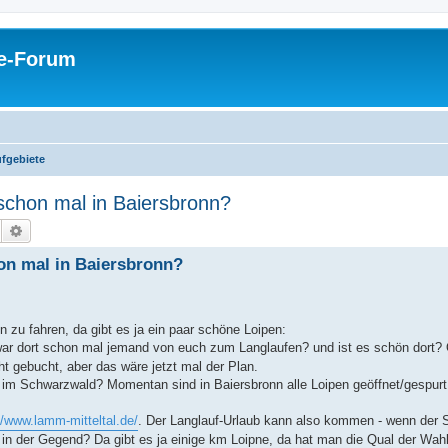
pe-Forum
fgebiete
schon mal in Baiersbronn?
Suche
Erweiterte Suche
on mal in Baiersbronn?
zu fahren, da gibt es ja ein paar schöne Loipen:
war dort schon mal jemand von euch zum Langlaufen? und ist es schön dort? 
 gebucht, aber das wäre jetzt mal der Plan.
im Schwarzwald? Momentan sind in Baiersbronn alle Loipen geöffnet/gespurt.
//www.lamm-mitteltal.de/
. Der Langlauf-Urlaub kann also kommen - wenn der S
 in der Gegend? Da gibt es ja einige km Loipne, da hat man die Qual der Wahl