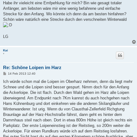
Habe ihr vieleicht eine Emfpehlung für mich? Bin wie gesagt totaler
Anfänger, am liebsten wäre mir eine wenig befahrene und einfache
Strecke für den Anfang. Wo könnte ich denn da am besten hinfahren?
Schön wäre natürlich eine Strecke durch den verschneiten Winterwald
LG
Kai
*
Re: Schöne Loipen im Harz
B
14 Feb 2013 12:40
e
i
Ich würde schon mal die Loipen im Oberharz nehmen, denn da liegt mehr
t
Schnee und die Loipen sind besser gespurt. Nimm doch für den Anfang
r
a
die Ackerloipe. Die ist flach. Durch den Wald gehen im Harz alle Loipen
g
überwiegend. Am Endpunkt nach 7Km kannst du auch hochgehen nach
Hans Kühnenburg und dort einkehren wie die anderen Skilangläufer und
Winterwanderer. Ist urig. Wenn du von Clausthal-Zellerfeld Richgtung
Braunlage auf der Harz-Hochstraße fährst, dann geht es hinter dem
Dammhaus steil nach oben. Dort in etwa 800m Höhe ist gleich rechts ein
Parkplatz. Der erste Loipeneinstieg ist der Reitstieg, so 200m weiter die
Ackerloipe. Für einen Rundkurs würde ich auf dem Reitstieg losfahren.
Bei guter Sicht hast du auf den ersten Kilometern schöne Ausblicke, aber