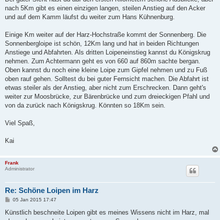
nach 5Km gibt es einen einzigen langen, steilen Anstieg auf den Acker
und auf dem Kamm läufst du weiter zum Hans Kühnenburg.
Einige Km weiter auf der Harz-Hochstraße kommt der Sonnenberg. Die
Sonnenbergloipe ist schön, 12Km lang und hat in beiden Richtungen
Anstiege und Abfahrten. Als dritten Loipeneinstieg kannst du Königskrug
nehmen. Zum Achtermann geht es von 660 auf 860m sachte bergan.
Oben kannst du noch eine kleine Loipe zum Gipfel nehmen und zu Fuß
oben rauf gehen. Solltest du bei guter Fernsicht machen. Die Abfahrt ist
etwas steiler als der Anstieg, aber nicht zum Erschrecken. Dann geht's
weiter zur Moosbrücke, zur Bärenbrücke und zum dreieckigen Pfahl und
von da zurück nach Königskrug. Könnten so 18Km sein.
Viel Spaß,
Kai
Frank
Administrator
Re: Schöne Loipen im Harz
B
05 Jan 2015 17:47
e
i
Künstlich beschneite Loipen gibt es meines Wissens nicht im Harz, mal
t