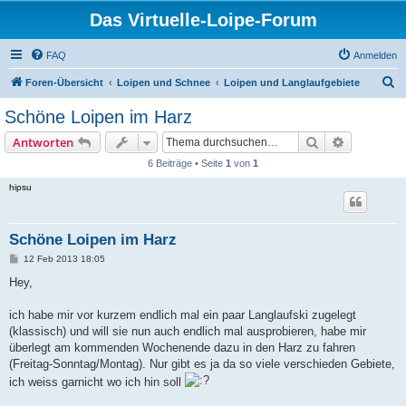
Das Virtuelle-Loipe-Forum
FAQ
Anmelden
S
Foren-Übersicht
Loipen und Schnee
Loipen und Langlaufgebiete
u
Schöne Loipen im Harz
c
Suche
Erweiterte
Antworten
h
6 Beiträge • Seite
1
von
1
e
hipsu
Schöne Loipen im Harz
B
12 Feb 2013 18:05
e
i
Hey,
t
r
a
ich habe mir vor kurzem endlich mal ein paar Langlaufski zugelegt
g
(klassisch) und will sie nun auch endlich mal ausprobieren, habe mir
überlegt am kommenden Wochenende dazu in den Harz zu fahren
(Freitag-Sonntag/Montag). Nur gibt es ja da so viele verschieden Gebiete,
ich weiss garnicht wo ich hin soll