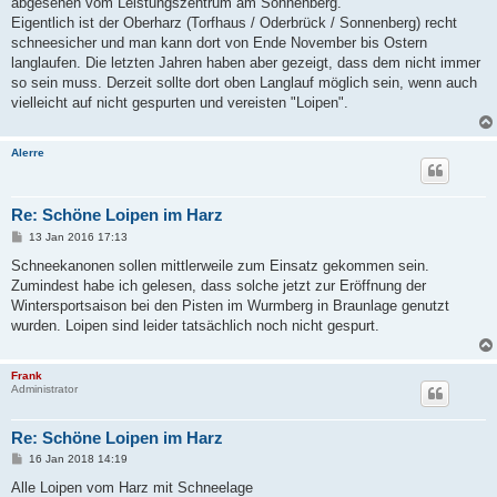
abgesehen vom Leistungszentrum am Sonnenberg.
r
a
Eigentlich ist der Oberharz (Torfhaus / Oderbrück / Sonnenberg) recht
g
schneesicher und man kann dort von Ende November bis Ostern
langlaufen. Die letzten Jahren haben aber gezeigt, dass dem nicht immer
so sein muss. Derzeit sollte dort oben Langlauf möglich sein, wenn auch
vielleicht auf nicht gespurten und vereisten "Loipen".
Alerre
Re: Schöne Loipen im Harz
B
13 Jan 2016 17:13
e
i
Schneekanonen sollen mittlerweile zum Einsatz gekommen sein.
t
Zumindest habe ich gelesen, dass solche jetzt zur Eröffnung der
r
a
Wintersportsaison bei den Pisten im Wurmberg in Braunlage genutzt
g
wurden. Loipen sind leider tatsächlich noch nicht gespurt.
Frank
Administrator
Re: Schöne Loipen im Harz
B
16 Jan 2018 14:19
e
i
Alle Loipen vom Harz mit Schneelage