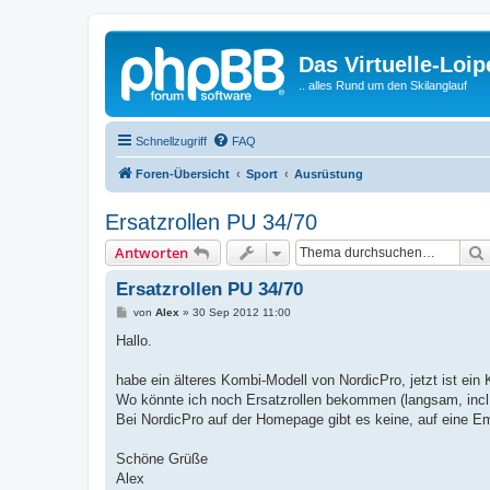
Das Virtuelle-Loi
.. alles Rund um den Skilanglauf
Schnellzugriff
FAQ
Foren-Übersicht
Sport
Ausrüstung
Ersatzrollen PU 34/70
Antworten
Ersatzrollen PU 34/70
B
von
Alex
»
30 Sep 2012 11:00
e
i
Hallo.
t
r
a
habe ein älteres Kombi-Modell von NordicPro, jetzt ist ein
g
Wo könnte ich noch Ersatzrollen bekommen (langsam, incl.
Bei NordicPro auf der Homepage gibt es keine, auf eine Em
Schöne Grüße
Alex