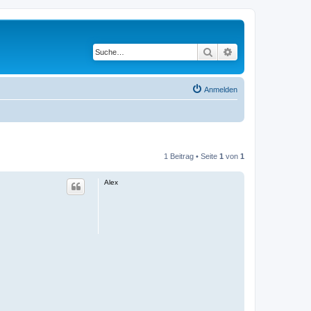
Suche
Erweiterte Suche
Anmelden
1 Beitrag • Seite
1
von
1
Alex