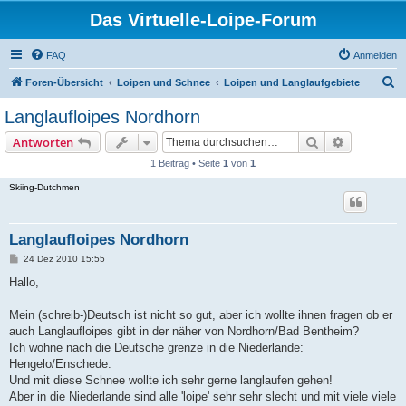
Das Virtuelle-Loipe-Forum
FAQ
Anmelden
S
Foren-Übersicht
Loipen und Schnee
Loipen und Langlaufgebiete
u
Langlaufloipes Nordhorn
c
Suche
Erweiterte
Antworten
h
1 Beitrag • Seite
1
von
1
e
Skiing-Dutchmen
Langlaufloipes Nordhorn
B
24 Dez 2010 15:55
e
i
Hallo,
t
r
a
Mein (schreib-)Deutsch ist nicht so gut, aber ich wollte ihnen fragen ob er
g
auch Langlaufloipes gibt in der näher von Nordhorn/Bad Bentheim?
Ich wohne nach die Deutsche grenze in die Niederlande:
Hengelo/Enschede.
Und mit diese Schnee wollte ich sehr gerne langlaufen gehen!
Aber in die Niederlande sind alle 'loipe' sehr sehr slecht und mit viele viele