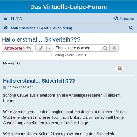
Das Virtuelle-Loipe-Forum
FAQ
Anmelden
S
Foren-Übersicht
Sport
Ausrüstung
u
Hallo erstmal... Skiverleih???
c
Suche
Erweiterte
Antworten
h
1 Beitrag • Seite
1
von
1
e
Messerjocke
Hallo erstmal... Skiverleih???
B
15 Feb 2010 8:50
e
i
schöne Grüße aus Paderborn an alle Alteeingesessenen in diesem
t
Forum...
r
a
g
Wir möchten gerne in den Langlaufsport einsteigen und planen für das
Wochenende erst mal eine Tour nach Brilon. Da wir so schnell keine
Ausrüstung anschaffen können, ist meine Frage:
Wer kann im Raum Brilon, Olsberg usw. einen guten Skiverleih