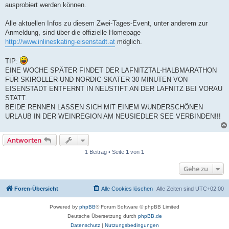
ausprobiert werden können.
Alle aktuellen Infos zu diesem Zwei-Tages-Event, unter anderem zur
Anmeldung, sind über die offizielle Homepage
http://www.inlineskating-eisenstadt.at
möglich.
TIP:
EINE WOCHE SPÄTER FINDET DER LAFNITZTAL-HALBMARATHON
FÜR SKIROLLER UND NORDIC-SKATER 30 MINUTEN VON
EISENSTADT ENTFERNT IN NEUSTIFT AN DER LAFNITZ BEI VORAU
STATT.
BEIDE RENNEN LASSEN SICH MIT EINEM WUNDERSCHÖNEN
URLAUB IN DER WEINREGION AM NEUSIEDLER SEE VERBINDEN!!!
Antworten
1 Beitrag • Seite
1
von
1
Gehe zu
Foren-Übersicht
Alle Cookies löschen
Alle Zeiten sind
UTC+02:00
Powered by
phpBB
® Forum Software © phpBB Limited
Deutsche Übersetzung durch
phpBB.de
Datenschutz
|
Nutzungsbedingungen