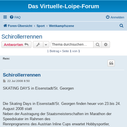
Das Virtuelle-Loipe-Forum
FAQ
Anmelden
S
Foren-Übersicht
Sport
Wettkampfszene
u
Schirollerrennen
c
Suche
Erweiterte
Antworten
h
1 Beitrag • Seite
1
von
1
e
Reini
Schirollerrennen
B
22 Jul 2008 8:50
e
i
SKATING DAYS in Eisenstadt/St. Georgen
t
r
a
g
Die Skating Days in Eisenstadt/St. Georgen finden heuer von 23.bis 24.
August 2008 statt
Neben der Austragung der Staatsmeisterschaften im Marathon der
Speedskater im Rahmen des
Rennprogramms des Austrian Inline Cups erwartet Hobbysportler,