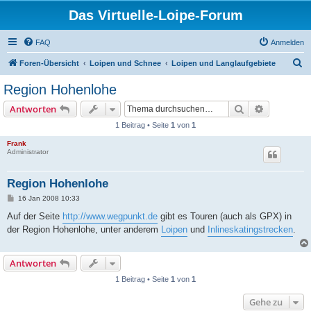
Das Virtuelle-Loipe-Forum
FAQ
Anmelden
S
Foren-Übersicht
Loipen und Schnee
Loipen und Langlaufgebiete
u
Region Hohenlohe
c
Suche
Erweiterte
Antworten
h
1 Beitrag • Seite
1
von
1
e
Frank
Administrator
Region Hohenlohe
B
16 Jan 2008 10:33
e
i
Auf der Seite
http://www.wegpunkt.de
gibt es Touren (auch als GPX) in
t
der Region Hohenlohe, unter anderem
Loipen
und
Inlineskatingstrecken
.
r
a
g
Antworten
1 Beitrag • Seite
1
von
1
Gehe zu