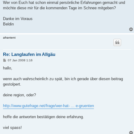
Wer von Euch hat schon einmal persönliche Erfahrungen gemacht und
möchte diese mir für die kommenden Tage im Schnee mitgeben?
Danke im Voraus
Beldin
afrantent
Re: Langlaufen im Allgäu
B
07 Jan 2008 1:16
e
i
hallo,
t
r
a
wenn auch wahrscheinlich zu spät, bin ich gerade über diesen beitrag
g
gestolpert.
deine region, oder?
http://www.gutefrage.net/frage/wer-hat- ... e-gruenten
hoffe die antworten bestätigen deine erfahrung.
viel spass!