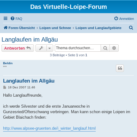
Das Virtuelle-Loipe-Forum
FAQ
Anmelden
S
Foren-Übersicht
Loipen und Schnee
Loipen und Langlaufgebiete
u
Langlaufen im Allgäu
c
Suche
Erweiterte
Antworten
h
3 Beiträge • Seite
1
von
1
e
Beldin
***
Langlaufen im Allgäu
B
18 Dez 2007 11:46
e
i
Hallo Langlauffreunde,
t
r
a
ich werde Silvester und die erste Januarwoche in
g
Gunzesried/Ofterschwang verbringen. Man kann schon einige Loipen im
Gebiet Blaichach finden:
http://www.alpsee-gruenten.de/i_winter_langlauf.html