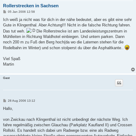
Rollerstrecken in Sachsen
B
05 Jan 2006 12:58
e
i
Ich weiß ja nicht was für dich in der nähe bedeutet, aber es gibt eine sehr
t
Gute in Klingenthal. Aber Achtung!!! Nicht in die falsche Richtung fahren.
r
a
Das tut weh.
Die Rollerstrecke ist am Landesleistungszentrum in
g
Mühlleiten in Richtung Waldhotel einbiegen. Und untern parken. Dann
noch 200 m zu Fuß den Berg hoch(da wo die Laternen stehen für die
Rodelbahn im Winter) und schon stolperst du über die Asphaltkante..
Viel Spaß
Martin
Gast
B
28 Aug 2006 13:12
e
i
Hallo,
t
r
a
von Zwickau nach Klingenthal ist nicht unbedingt der nächste Weg. Ich
g
fahre regelmäßig zwischen Glauchau (Parkplatz Kaufland II) und Crossen
Rollski. Es handelt sich dabei um Radwege bzw. eine als Radweg
ausgeschilderte kleine Straße ohne nennenswerten Autoverkehr. Einfache