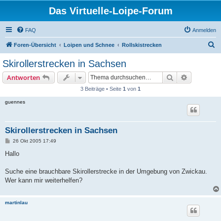
Das Virtuelle-Loipe-Forum
FAQ
Anmelden
S
Foren-Übersicht
Loipen und Schnee
Rollskistrecken
u
Skirollerstrecken in Sachsen
c
Suche
Erweiterte
Antworten
h
3 Beiträge • Seite
1
von
1
e
guennes
Skirollerstrecken in Sachsen
B
26 Okt 2005 17:49
e
i
Hallo
t
r
a
Suche eine brauchbare Skirollerstrecke in der Umgebung von Zwickau.
g
Wer kann mir weiterhelfen?
martinlau