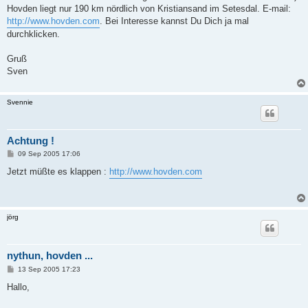
Hovden liegt nur 190 km nördlich von Kristiansand im Setesdal. E-mail:
http://www.hovden.com
. Bei Interesse kannst Du Dich ja mal
durchklicken.
Gruß
Sven
Svennie
Achtung !
B
09 Sep 2005 17:06
e
i
Jetzt müßte es klappen :
http://www.hovden.com
t
r
a
g
jörg
nythun, hovden ...
B
13 Sep 2005 17:23
e
i
Hallo,
t
r