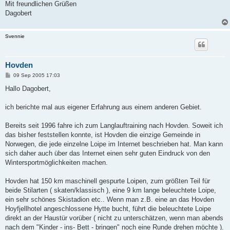
Mit freundlichen Grüßen
Dagobert
Svennie
Hovden
B
09 Sep 2005 17:03
e
i
Hallo Dagobert,
t
r
a
ich berichte mal aus eigener Erfahrung aus einem anderen Gebiet.
g
Bereits seit 1996 fahre ich zum Langlauftraining nach Hovden. Soweit ich
das bisher feststellen konnte, ist Hovden die einzige Gemeinde in
Norwegen, die jede einzelne Loipe im Internet beschrieben hat. Man kann
sich daher auch über das Internet einen sehr guten Eindruck von den
Wintersportmöglichkeiten machen.
Hovden hat 150 km maschinell gespurte Loipen, zum größten Teil für
beide Stilarten ( skaten/klassisch ), eine 9 km lange beleuchtete Loipe,
ein sehr schönes Skistadion etc.. Wenn man z.B. eine an das Hovden
Hoyfjellhotel angeschlossene Hytte bucht, führt die beleuchtete Loipe
direkt an der Haustür vorüber ( nicht zu unterschätzen, wenn man abends
nach dem "Kinder - ins- Bett - bringen" noch eine Runde drehen möchte ).