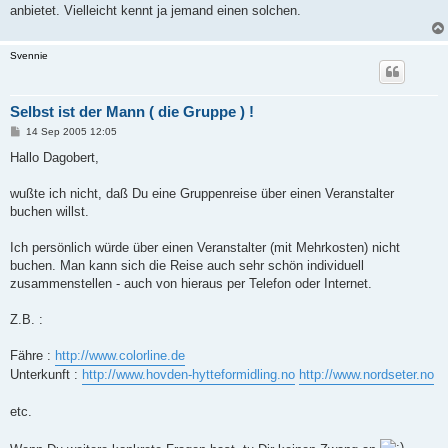
a
anbietet. Vielleicht kennt ja jemand einen solchen.
g
Svennie
Selbst ist der Mann ( die Gruppe ) !
B
14 Sep 2005 12:05
e
i
Hallo Dagobert,
t
r
a
wußte ich nicht, daß Du eine Gruppenreise über einen Veranstalter
g
buchen willst.
Ich persönlich würde über einen Veranstalter (mit Mehrkosten) nicht
buchen. Man kann sich die Reise auch sehr schön individuell
zusammenstellen - auch von hieraus per Telefon oder Internet.
Z.B. :
Fähre :
http://www.colorline.de
Unterkunft :
http://www.hovden-hytteformidling.no
http://www.nordseter.no
etc.