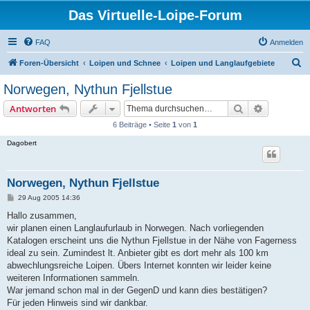
Das Virtuelle-Loipe-Forum
FAQ
Anmelden
S
Foren-Übersicht
Loipen und Schnee
Loipen und Langlaufgebiete
u
Norwegen, Nythun Fjellstue
c
Suche
Erweiterte
Antworten
h
6 Beiträge • Seite
1
von
1
e
Dagobert
Norwegen, Nythun Fjellstue
B
29 Aug 2005 14:36
e
i
Hallo zusammen,
t
wir planen einen Langlaufurlaub in Norwegen. Nach vorliegenden
r
a
Katalogen erscheint uns die Nythun Fjellstue in der Nähe von Fagerness
g
ideal zu sein. Zumindest lt. Anbieter gibt es dort mehr als 100 km
abwechlungsreiche Loipen. Übers Internet konnten wir leider keine
weiteren Informationen sammeln.
War jemand schon mal in der GegenD und kann dies bestätigen?
Für jeden Hinweis sind wir dankbar.