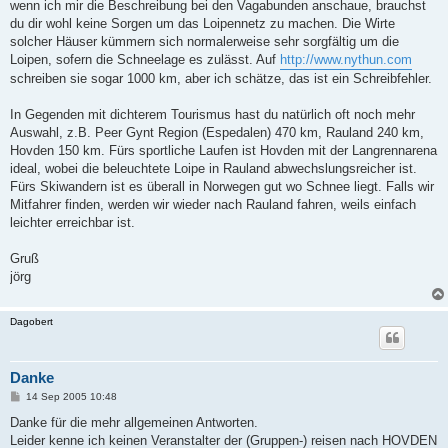
a
wenn ich mir die Beschreibung bei den Vagabunden anschaue, brauchst
g
du dir wohl keine Sorgen um das Loipennetz zu machen. Die Wirte
solcher Häuser kümmern sich normalerweise sehr sorgfältig um die
Loipen, sofern die Schneelage es zulässt. Auf
http://www.nythun.com
schreiben sie sogar 1000 km, aber ich schätze, das ist ein Schreibfehler.
In Gegenden mit dichterem Tourismus hast du natürlich oft noch mehr
Auswahl, z.B. Peer Gynt Region (Espedalen) 470 km, Rauland 240 km,
Hovden 150 km. Fürs sportliche Laufen ist Hovden mit der Langrennarena
ideal, wobei die beleuchtete Loipe in Rauland abwechslungsreicher ist.
Fürs Skiwandern ist es überall in Norwegen gut wo Schnee liegt. Falls wir
Mitfahrer finden, werden wir wieder nach Rauland fahren, weils einfach
leichter erreichbar ist.
Gruß
jörg
Dagobert
Danke
B
14 Sep 2005 10:48
e
i
Danke für die mehr allgemeinen Antworten.
t
Leider kenne ich keinen Veranstalter der (Gruppen-) reisen nach HOVDEN
r