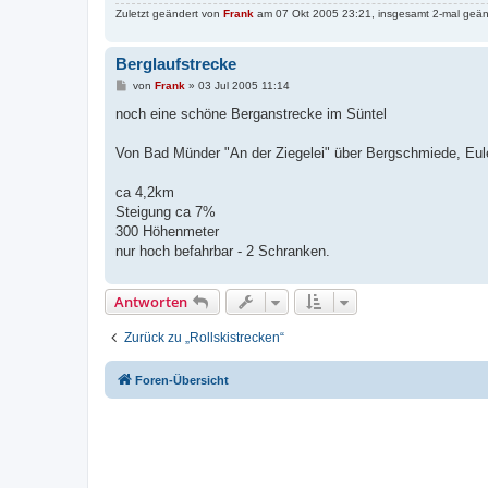
Zuletzt geändert von
Frank
am 07 Okt 2005 23:21, insgesamt 2-mal geän
Berglaufstrecke
B
von
Frank
»
03 Jul 2005 11:14
e
i
noch eine schöne Berganstrecke im Süntel
t
r
a
Von Bad Münder "An der Ziegelei" über Bergschmiede, Eule
g
ca 4,2km
Steigung ca 7%
300 Höhenmeter
nur hoch befahrbar - 2 Schranken.
Antworten
Zurück zu „Rollskistrecken“
Foren-Übersicht