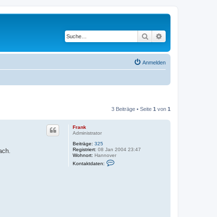
Suche
Erweiterte Suche
Anmelden
3 Beiträge • Seite
1
von
1
Frank
Administrator
Beiträge:
325
Registriert:
08 Jan 2004 23:47
ach.
Wohnort:
Hannover
K
Kontaktdaten:
o
n
t
a
k
t
d
a
t