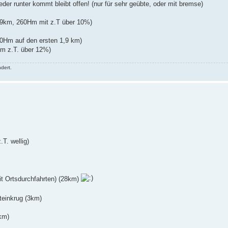
er runter kommt bleibt offen! (nur für sehr geübte, oder mit bremse)
3,9km, 260Hm mit z.T über 10%)
0Hm auf den ersten 1,9 km)
Hm z.T. über 12%)
dert.
T. wellig)
it Ortsdurchfahrten) (28km)
teinkrug (3km)
km)