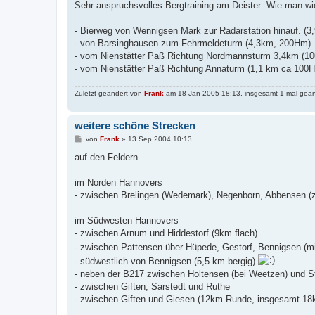
Sehr anspruchsvolles Bergtraining am Deister: Wie man wied
- Bierweg von Wennigsen Mark zur Radarstation hinauf. (
- von Barsinghausen zum Fehrmeldeturm (4,3km, 200Hm)
- vom Nienstätter Paß Richtung Nordmannsturm 3,4km (10
- vom Nienstätter Paß Richtung Annaturm (1,1 km ca 100
Zuletzt geändert von
Frank
am 18 Jan 2005 18:13, insgesamt 1-mal geän
weitere schöne Strecken
B
von
Frank
»
13 Sep 2004 10:13
e
i
auf den Feldern
t
r
a
im Norden Hannovers
g
- zwischen Brelingen (Wedemark), Negenborn, Abbensen (z.
im Südwesten Hannovers
- zwischen Arnum und Hiddestorf (9km flach)
- zwischen Pattensen über Hüpede, Gestorf, Bennigsen (m
- südwestlich von Bennigsen (5,5 km bergig)
- neben der B217 zwischen Holtensen (bei Weetzen) und S
- zwischen Giften, Sarstedt und Ruthe
- zwischen Giften und Giesen (12km Runde, insgesamt 18