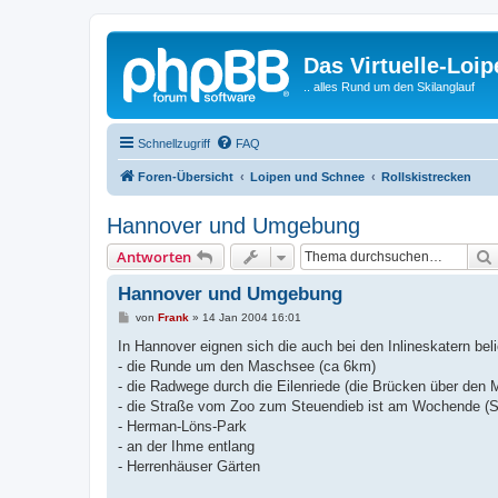
Das Virtuelle-Loi
.. alles Rund um den Skilanglauf
Schnellzugriff
FAQ
Foren-Übersicht
Loipen und Schnee
Rollskistrecken
Hannover und Umgebung
Antworten
Hannover und Umgebung
B
von
Frank
»
14 Jan 2004 16:01
e
i
In Hannover eignen sich die auch bei den Inlineskatern beli
t
- die Runde um den Maschsee (ca 6km)
r
a
- die Radwege durch die Eilenriede (die Brücken über den 
g
- die Straße vom Zoo zum Steuendieb ist am Wochende (Sa 
- Herman-Löns-Park
- an der Ihme entlang
- Herrenhäuser Gärten