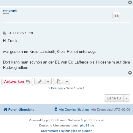
christoph
*****
B
04 Jul 2005 16:29
e
i
Hi Frank,
t
r
a
war gestern im Kreis Lahstedt( Kreis Peine) unterwegs.
g
Dort kann man scvhön an der B1 von Gr. Lafferde bis Hildesheim auf dem
Radweg rollern.
Antworten
2 Beiträge • Seite
1
von
1
Gehe zu
Foren-Übersicht
Alle Cookies löschen
Alle Zeiten sind
UTC+02:00
Powered by
phpBB
® Forum Software © phpBB Limited
Deutsche Übersetzung durch
phpBB.de
Datenschutz
|
Nutzungsbedingungen