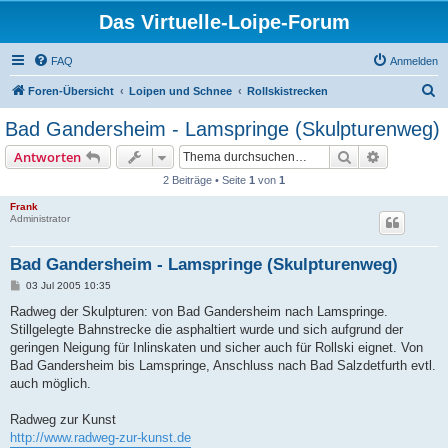
Das Virtuelle-Loipe-Forum
FAQ
Anmelden
S
Foren-Übersicht
Loipen und Schnee
Rollskistrecken
u
Bad Gandersheim - Lamspringe (Skulpturenweg)
c
Suche
Erweiterte
Antworten
h
2 Beiträge • Seite
1
von
1
e
Frank
Administrator
Bad Gandersheim - Lamspringe (Skulpturenweg)
B
03 Jul 2005 10:35
e
i
Radweg der Skulpturen: von Bad Gandersheim nach Lamspringe.
t
Stillgelegte Bahnstrecke die asphaltiert wurde und sich aufgrund der
r
a
geringen Neigung für Inlinskaten und sicher auch für Rollski eignet. Von
g
Bad Gandersheim bis Lamspringe, Anschluss nach Bad Salzdetfurth evtl.
auch möglich.
Radweg zur Kunst
http://www.radweg-zur-kunst.de