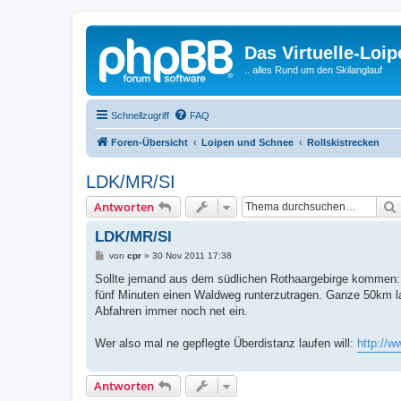
Das Virtuelle-Loi
.. alles Rund um den Skilanglauf
Schnellzugriff
FAQ
Foren-Übersicht
Loipen und Schnee
Rollskistrecken
LDK/MR/SI
Antworten
LDK/MR/SI
B
von
cpr
»
30 Nov 2011 17:38
e
i
Sollte jemand aus dem südlichen Rothaargebirge kommen: Me
t
fünf Minuten einen Waldweg runterzutragen. Ganze 50km l
r
a
Abfahren immer noch net ein.
g
Wer also mal ne gepflegte Überdistanz laufen will:
http://w
Antworten