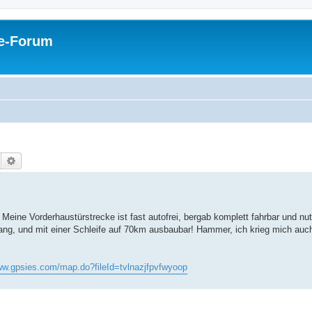
pe-Forum
Suche
Erweiterte Suche
ine Vorderhaustürstrecke ist fast autofrei, bergab komplett fahrbar und nutz
ang, und mit einer Schleife auf 70km ausbaubar! Hammer, ich krieg mich au
ww.gpsies.com/map.do?fileId=tvlnazjfpvfwyoop