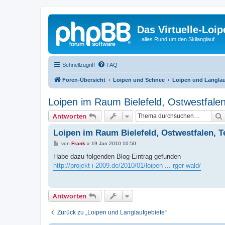
Das Virtuelle-Loi
.. alles Rund um den Skilanglauf
Schnellzugriff
FAQ
Foren-Übersicht
Loipen und Schnee
Loipen und Langlau
Loipen im Raum Bielefeld, Ostwestfale
Antworten
Loipen im Raum Bielefeld, Ostwestfalen, 
B
von
Frank
»
19 Jan 2010 10:50
e
i
Habe dazu folgenden Blog-Eintrag gefunden
t
http://projekt-i-2009.de/2010/01/loipen ... rger-wald/
r
a
g
Antworten
Zurück zu „Loipen und Langlaufgebiete“