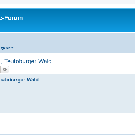
pe-Forum
fgebiete
n, Teutoburger Wald
Suche
Erweiterte Suche
Teutoburger Wald