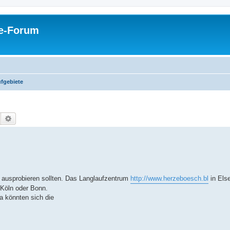
pe-Forum
fgebiete
Suche
Erweiterte Suche
ausprobieren sollten. Das Langlaufzentrum
http://www.herzeboesch.bl
in Els
n Köln oder Bonn.
a könnten sich die