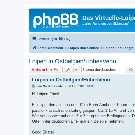
Das Virtuelle-Loi
.. alles Rund um den Skilanglauf
Schnellzugriff
FAQ
Foren-Übersicht
Loipen und Schnee
Loipen und Langlau
Loipen in Ostbelgien/HohesVenn
Antworten
Loipen in Ostbelgien/HohesVenn
B
von
NordicBooster
»
28 Feb 2005 13:06
e
i
Hi Loipen-Fans!
t
r
a
Ein Tipp, den alle aus dem Köln-Bonn-Aachener Raum mal 
g
parallel klassich und skating gespurt. Ca. 1:15 Anfahrt vo
War schon zweimal dort. Zur Zeit optimale Bedingungen. D
Orte in der deutschen Eifel mal ein Beispiel nehmen.
Good Skate!