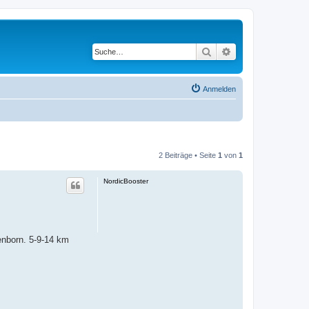
Suche
Erweiterte Suche
Anmelden
2 Beiträge • Seite
1
von
1
NordicBooster
enborn. 5-9-14 km