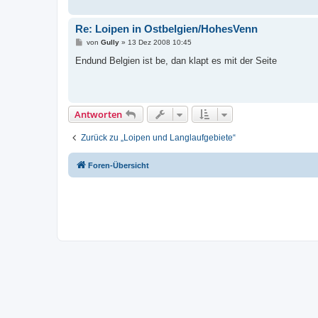
Re: Loipen in Ostbelgien/HohesVenn
B
von
Gully
»
13 Dez 2008 10:45
e
i
Endund Belgien ist be, dan klapt es mit der Seite
t
r
a
g
Antworten
Zurück zu „Loipen und Langlaufgebiete“
Foren-Übersicht