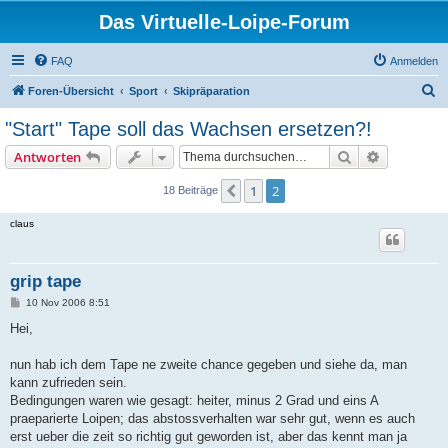
Das Virtuelle-Loipe-Forum
FAQ
Anmelden
S
Foren-Übersicht
Sport
Skipräparation
u
"Start" Tape soll das Wachsen ersetzen?!
c
Suche
Erweiterte
Antworten
h
e
1
2
Vorherige
18 Beiträge
claus
grip tape
B
10 Nov 2006 8:51
e
i
Hei,
t
r
a
nun hab ich dem Tape ne zweite chance gegeben und siehe da, man
g
kann zufrieden sein.
Bedingungen waren wie gesagt: heiter, minus 2 Grad und eins A
praeparierte Loipen; das abstossverhalten war sehr gut, wenn es auch
erst ueber die zeit so richtig gut geworden ist, aber das kennt man ja