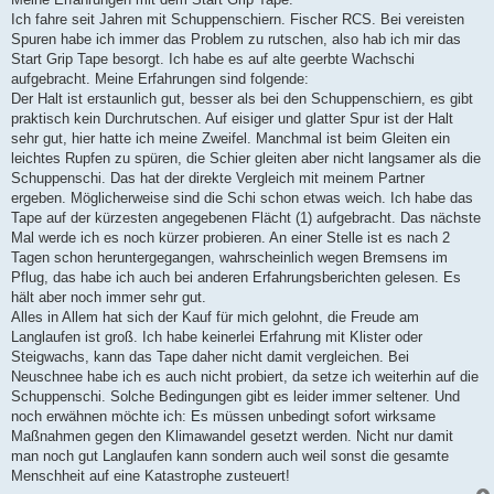
t
Ich fahre seit Jahren mit Schuppenschiern. Fischer RCS. Bei vereisten
r
a
Spuren habe ich immer das Problem zu rutschen, also hab ich mir das
g
Start Grip Tape besorgt. Ich habe es auf alte geerbte Wachschi
aufgebracht. Meine Erfahrungen sind folgende:
Der Halt ist erstaunlich gut, besser als bei den Schuppenschiern, es gibt
praktisch kein Durchrutschen. Auf eisiger und glatter Spur ist der Halt
sehr gut, hier hatte ich meine Zweifel. Manchmal ist beim Gleiten ein
leichtes Rupfen zu spüren, die Schier gleiten aber nicht langsamer als die
Schuppenschi. Das hat der direkte Vergleich mit meinem Partner
ergeben. Möglicherweise sind die Schi schon etwas weich. Ich habe das
Tape auf der kürzesten angegebenen Flächt (1) aufgebracht. Das nächste
Mal werde ich es noch kürzer probieren. An einer Stelle ist es nach 2
Tagen schon heruntergegangen, wahrscheinlich wegen Bremsens im
Pflug, das habe ich auch bei anderen Erfahrungsberichten gelesen. Es
hält aber noch immer sehr gut.
Alles in Allem hat sich der Kauf für mich gelohnt, die Freude am
Langlaufen ist groß. Ich habe keinerlei Erfahrung mit Klister oder
Steigwachs, kann das Tape daher nicht damit vergleichen. Bei
Neuschnee habe ich es auch nicht probiert, da setze ich weiterhin auf die
Schuppenschi. Solche Bedingungen gibt es leider immer seltener. Und
noch erwähnen möchte ich: Es müssen unbedingt sofort wirksame
Maßnahmen gegen den Klimawandel gesetzt werden. Nicht nur damit
man noch gut Langlaufen kann sondern auch weil sonst die gesamte
Menschheit auf eine Katastrophe zusteuert!