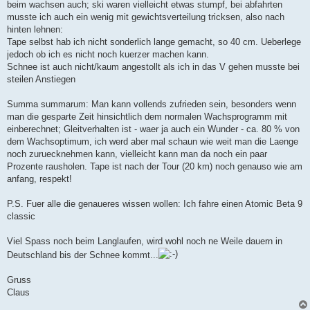
beim wachsen auch; ski waren vielleicht etwas stumpf, bei abfahrten
musste ich auch ein wenig mit gewichtsverteilung tricksen, also nach
hinten lehnen:
Tape selbst hab ich nicht sonderlich lange gemacht, so 40 cm. Ueberlege
jedoch ob ich es nicht noch kuerzer machen kann.
Schnee ist auch nicht/kaum angestollt als ich in das V gehen musste bei
steilen Anstiegen
Summa summarum: Man kann vollends zufrieden sein, besonders wenn
man die gesparte Zeit hinsichtlich dem normalen Wachsprogramm mit
einberechnet; Gleitverhalten ist - waer ja auch ein Wunder - ca. 80 % von
dem Wachsoptimum, ich werd aber mal schaun wie weit man die Laenge
noch zuruecknehmen kann, vielleicht kann man da noch ein paar
Prozente rausholen. Tape ist nach der Tour (20 km) noch genauso wie am
anfang, respekt!
P.S. Fuer alle die genaueres wissen wollen: Ich fahre einen Atomic Beta 9
classic
Viel Spass noch beim Langlaufen, wird wohl noch ne Weile dauern in
Deutschland bis der Schnee kommt...
Gruss
Claus