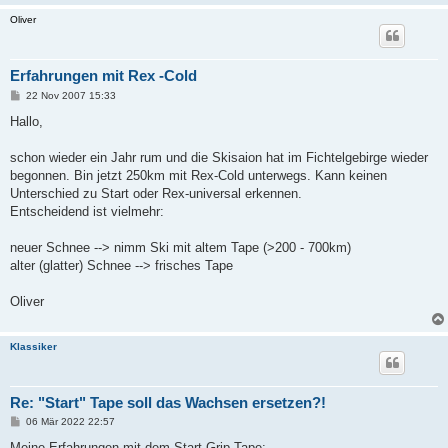
Oliver
Erfahrungen mit Rex -Cold
B
22 Nov 2007 15:33
e
i
Hallo,
t
r
a
schon wieder ein Jahr rum und die Skisaion hat im Fichtelgebirge wieder
g
begonnen. Bin jetzt 250km mit Rex-Cold unterwegs. Kann keinen
Unterschied zu Start oder Rex-universal erkennen.
Entscheidend ist vielmehr:
neuer Schnee --> nimm Ski mit altem Tape (>200 - 700km)
alter (glatter) Schnee --> frisches Tape
Oliver
Klassiker
Re: "Start" Tape soll das Wachsen ersetzen?!
B
06 Mär 2022 22:57
e
i
Meine Erfahrungen mit dem Start Grip Tape: