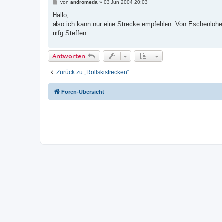
B
von
andromeda
»
03 Jun 2004 20:03
e
i
Hallo,
t
also ich kann nur eine Strecke empfehlen. Von Eschenlohe
r
a
mfg Steffen
g
Antworten
Zurück zu „Rollskistrecken“
Foren-Übersicht