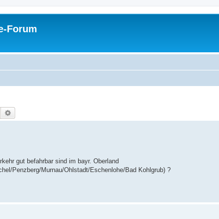
pe-Forum
Suche
Erweiterte Suche
rkehr gut befahrbar sind im bayr. Oberland
el/Penzberg/Murnau/Ohlstadt/Eschenlohe/Bad Kohlgrub) ?