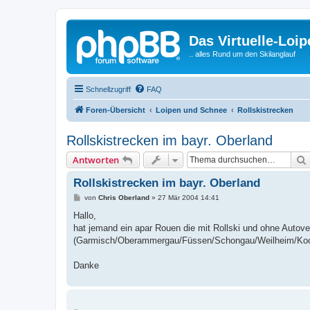
Das Virtuelle-Loi
.. alles Rund um den Skilanglauf
Schnellzugriff
FAQ
Foren-Übersicht
Loipen und Schnee
Rollskistrecken
Rollskistrecken im bayr. Oberland
Antworten
Rollskistrecken im bayr. Oberland
B
von
Chris Oberland
»
27 Mär 2004 14:41
e
i
Hallo,
t
hat jemand ein apar Rouen die mit Rollski und ohne Autove
r
a
(Garmisch/Oberammergau/Füssen/Schongau/Weilheim/Koch
g
Danke