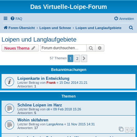
Das Virtuelle-Loipe-Forum
FAQ
Anmelden
S
Foren-Übersicht
Loipen und Schnee
Loipen und Langlaufgebiete
u
Loipen und Langlaufgebiete
c
Suche
Erweiterte Suche
Neues Thema
h
e
1
2
Nächste
57 Themen
Bekanntmachungen
Loipenkarte in Entwicklung
Letzter Beitrag von
Frank
«
15 Dez 2014 21:21
Antworten:
1
Themen
Schöne Loipen im Harz
Letzter Beitrag von
oli
«
09 Feb 2018 15:26
Antworten:
5
Wohin skifahren
Letzter Beitrag von
LangeAnna
«
11 Nov 2015 14:31
Antworten:
17
1
2