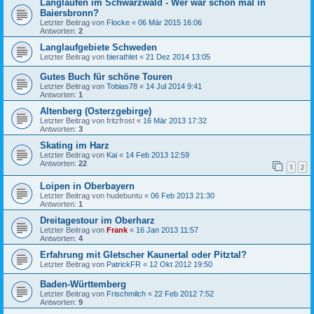
Langlaufen im Schwarzwald - Wer war schon mal in
Baiersbronn?
Letzter Beitrag von
Flocke
«
06 Mär 2015 16:06
Antworten:
2
Langlaufgebiete Schweden
Letzter Beitrag von
bierathlet
«
21 Dez 2014 13:05
Gutes Buch für schöne Touren
Letzter Beitrag von
Tobias78
«
14 Jul 2014 9:41
Antworten:
1
Altenberg (Osterzgebirge)
Letzter Beitrag von
fritzfrost
«
16 Mär 2013 17:32
Antworten:
3
Skating im Harz
Letzter Beitrag von
Kai
«
14 Feb 2013 12:59
Antworten:
22
1
2
Loipen in Oberbayern
Letzter Beitrag von
hudebuntu
«
06 Feb 2013 21:30
Antworten:
1
Dreitagestour im Oberharz
Letzter Beitrag von
Frank
«
16 Jan 2013 11:57
Antworten:
4
Erfahrung mit Gletscher Kaunertal oder Pitztal?
Letzter Beitrag von
PatrickFR
«
12 Okt 2012 19:50
Baden-Württemberg
Letzter Beitrag von
Frischmilch
«
22 Feb 2012 7:52
Antworten:
9