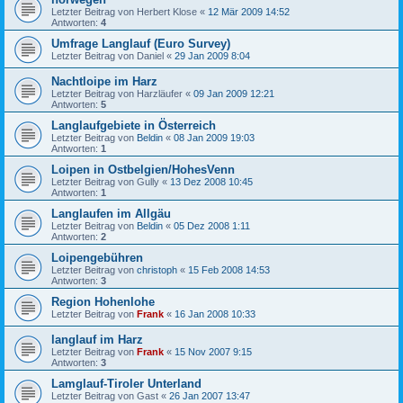
Letzter Beitrag von
Herbert Klose
«
12 Mär 2009 14:52
Antworten:
4
Umfrage Langlauf (Euro Survey)
Letzter Beitrag von
Daniel
«
29 Jan 2009 8:04
Nachtloipe im Harz
Letzter Beitrag von
Harzläufer
«
09 Jan 2009 12:21
Antworten:
5
Langlaufgebiete in Österreich
Letzter Beitrag von
Beldin
«
08 Jan 2009 19:03
Antworten:
1
Loipen in Ostbelgien/HohesVenn
Letzter Beitrag von
Gully
«
13 Dez 2008 10:45
Antworten:
1
Langlaufen im Allgäu
Letzter Beitrag von
Beldin
«
05 Dez 2008 1:11
Antworten:
2
Loipengebühren
Letzter Beitrag von
christoph
«
15 Feb 2008 14:53
Antworten:
3
Region Hohenlohe
Letzter Beitrag von
Frank
«
16 Jan 2008 10:33
langlauf im Harz
Letzter Beitrag von
Frank
«
15 Nov 2007 9:15
Antworten:
3
Lamglauf-Tiroler Unterland
Letzter Beitrag von
Gast
«
26 Jan 2007 13:47