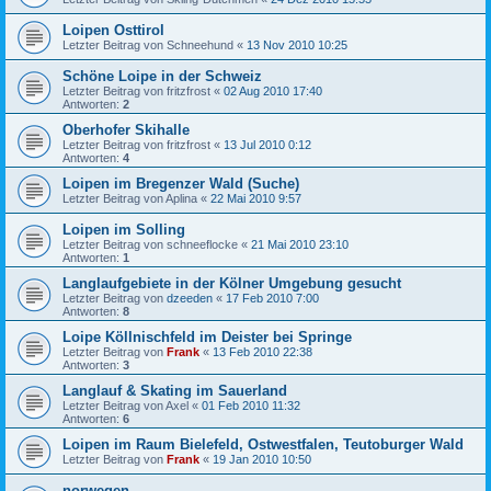
Loipen Osttirol
Letzter Beitrag von
Schneehund
«
13 Nov 2010 10:25
Schöne Loipe in der Schweiz
Letzter Beitrag von
fritzfrost
«
02 Aug 2010 17:40
Antworten:
2
Oberhofer Skihalle
Letzter Beitrag von
fritzfrost
«
13 Jul 2010 0:12
Antworten:
4
Loipen im Bregenzer Wald (Suche)
Letzter Beitrag von
Aplina
«
22 Mai 2010 9:57
Loipen im Solling
Letzter Beitrag von
schneeflocke
«
21 Mai 2010 23:10
Antworten:
1
Langlaufgebiete in der Kölner Umgebung gesucht
Letzter Beitrag von
dzeeden
«
17 Feb 2010 7:00
Antworten:
8
Loipe Köllnischfeld im Deister bei Springe
Letzter Beitrag von
Frank
«
13 Feb 2010 22:38
Antworten:
3
Langlauf & Skating im Sauerland
Letzter Beitrag von
Axel
«
01 Feb 2010 11:32
Antworten:
6
Loipen im Raum Bielefeld, Ostwestfalen, Teutoburger Wald
Letzter Beitrag von
Frank
«
19 Jan 2010 10:50
norwegen