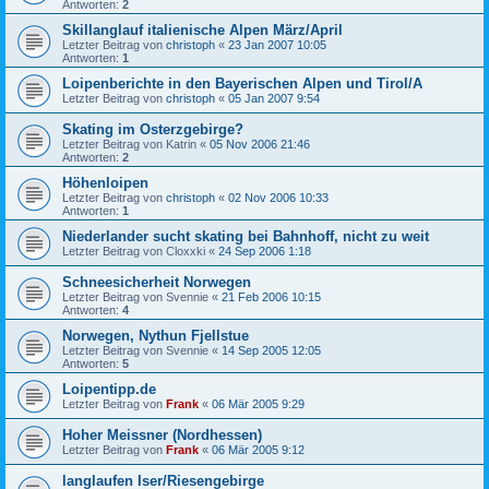
Antworten:
2
Skillanglauf italienische Alpen März/April
Letzter Beitrag von
christoph
«
23 Jan 2007 10:05
Antworten:
1
Loipenberichte in den Bayerischen Alpen und Tirol/A
Letzter Beitrag von
christoph
«
05 Jan 2007 9:54
Skating im Osterzgebirge?
Letzter Beitrag von
Katrin
«
05 Nov 2006 21:46
Antworten:
2
Höhenloipen
Letzter Beitrag von
christoph
«
02 Nov 2006 10:33
Antworten:
1
Niederlander sucht skating bei Bahnhoff, nicht zu weit
Letzter Beitrag von
Cloxxki
«
24 Sep 2006 1:18
Schneesicherheit Norwegen
Letzter Beitrag von
Svennie
«
21 Feb 2006 10:15
Antworten:
4
Norwegen, Nythun Fjellstue
Letzter Beitrag von
Svennie
«
14 Sep 2005 12:05
Antworten:
5
Loipentipp.de
Letzter Beitrag von
Frank
«
06 Mär 2005 9:29
Hoher Meissner (Nordhessen)
Letzter Beitrag von
Frank
«
06 Mär 2005 9:12
langlaufen Iser/Riesengebirge