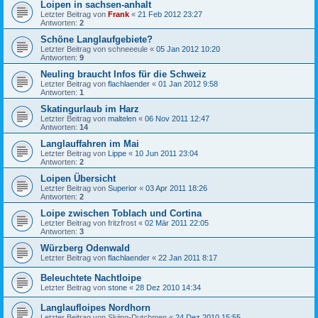
Loipen in sachsen-anhalt
Letzter Beitrag von
Frank
«
21 Feb 2012 23:27
Antworten:
2
Schöne Langlaufgebiete?
Letzter Beitrag von
schneeeule
«
05 Jan 2012 10:20
Antworten:
9
Neuling braucht Infos für die Schweiz
Letzter Beitrag von
flachlaender
«
01 Jan 2012 9:58
Antworten:
1
Skatingurlaub im Harz
Letzter Beitrag von
maltelen
«
06 Nov 2011 12:47
Antworten:
14
Langlauffahren im Mai
Letzter Beitrag von
Lippe
«
10 Jun 2011 23:04
Antworten:
2
Loipen Übersicht
Letzter Beitrag von
Superior
«
03 Apr 2011 18:26
Antworten:
2
Loipe zwischen Toblach und Cortina
Letzter Beitrag von
fritzfrost
«
02 Mär 2011 22:05
Antworten:
3
Würzberg Odenwald
Letzter Beitrag von
flachlaender
«
22 Jan 2011 8:17
Beleuchtete Nachtloipe
Letzter Beitrag von
stone
«
28 Dez 2010 14:34
Langlaufloipes Nordhorn
Letzter Beitrag von
Skiing-Dutchmen
«
24 Dez 2010 15:55