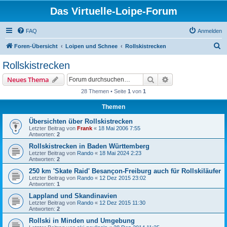
Das Virtuelle-Loipe-Forum
FAQ
Anmelden
S
Foren-Übersicht
Loipen und Schnee
Rollskistrecken
u
Rollskistrecken
c
Suche
Erweiterte Suche
Neues Thema
h
28 Themen • Seite
1
von
1
e
Themen
Übersichten über Rollskistrecken
Letzter Beitrag von
Frank
«
18 Mai 2006 7:55
Antworten:
2
Rollskistrecken in Baden Württemberg
Letzter Beitrag von
Rando
«
18 Mai 2024 2:23
Antworten:
2
250 km 'Skate Raid' Besançon-Freiburg auch für Rollskiläufer
Letzter Beitrag von
Rando
«
12 Dez 2015 23:02
Antworten:
1
Lappland und Skandinavien
Letzter Beitrag von
Rando
«
12 Dez 2015 11:30
Antworten:
2
Rollski in Minden und Umgebung