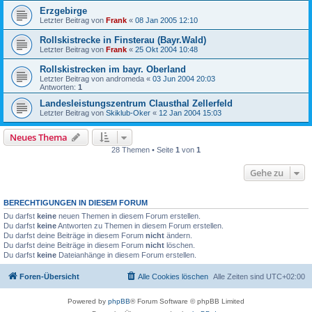
Erzgebirge
Letzter Beitrag von
Frank
«
08 Jan 2005 12:10
Rollskistrecke in Finsterau (Bayr.Wald)
Letzter Beitrag von
Frank
«
25 Okt 2004 10:48
Rollskistrecken im bayr. Oberland
Letzter Beitrag von
andromeda
«
03 Jun 2004 20:03
Antworten:
1
Landesleistungszentrum Clausthal Zellerfeld
Letzter Beitrag von
Skiklub-Oker
«
12 Jan 2004 15:03
Neues Thema
28 Themen • Seite
1
von
1
Gehe zu
BERECHTIGUNGEN IN DIESEM FORUM
Du darfst
keine
neuen Themen in diesem Forum erstellen.
Du darfst
keine
Antworten zu Themen in diesem Forum erstellen.
Du darfst deine Beiträge in diesem Forum
nicht
ändern.
Du darfst deine Beiträge in diesem Forum
nicht
löschen.
Du darfst
keine
Dateianhänge in diesem Forum erstellen.
Foren-Übersicht
Alle Cookies löschen
Alle Zeiten sind
UTC+02:00
Powered by
phpBB
® Forum Software © phpBB Limited