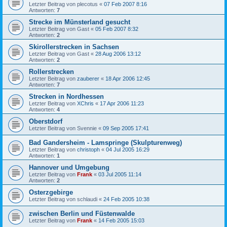
Letzter Beitrag von
plecotus
«
07 Feb 2007 8:16
Antworten:
7
Strecke im Münsterland gesucht
Letzter Beitrag von
Gast
«
05 Feb 2007 8:32
Antworten:
2
Skirollerstrecken in Sachsen
Letzter Beitrag von
Gast
«
28 Aug 2006 13:12
Antworten:
2
Rollerstrecken
Letzter Beitrag von
zauberer
«
18 Apr 2006 12:45
Antworten:
7
Strecken in Nordhessen
Letzter Beitrag von
XChris
«
17 Apr 2006 11:23
Antworten:
4
Oberstdorf
Letzter Beitrag von
Svennie
«
09 Sep 2005 17:41
Bad Gandersheim - Lamspringe (Skulpturenweg)
Letzter Beitrag von
christoph
«
04 Jul 2005 16:29
Antworten:
1
Hannover und Umgebung
Letzter Beitrag von
Frank
«
03 Jul 2005 11:14
Antworten:
2
Osterzgebirge
Letzter Beitrag von
schlaudi
«
24 Feb 2005 10:38
zwischen Berlin und Füstenwalde
Letzter Beitrag von
Frank
«
14 Feb 2005 15:03