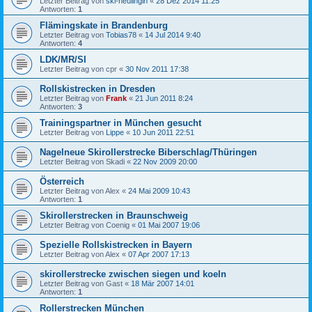
Letzter Beitrag von
ski-neulingin
«
28 Dez 2014 11:25
Antworten:
1
Flämingskate in Brandenburg
Letzter Beitrag von
Tobias78
«
14 Jul 2014 9:40
Antworten:
4
LDK/MR/SI
Letzter Beitrag von
cpr
«
30 Nov 2011 17:38
Rollskistrecken in Dresden
Letzter Beitrag von
Frank
«
21 Jun 2011 8:24
Antworten:
3
Trainingspartner in München gesucht
Letzter Beitrag von
Lippe
«
10 Jun 2011 22:51
Nagelneue Skirollerstrecke Biberschlag/Thüringen
Letzter Beitrag von
Skadi
«
22 Nov 2009 20:00
Österreich
Letzter Beitrag von
Alex
«
24 Mai 2009 10:43
Antworten:
1
Skirollerstrecken in Braunschweig
Letzter Beitrag von
Coenig
«
01 Mai 2007 19:06
Spezielle Rollskistrecken in Bayern
Letzter Beitrag von
Alex
«
07 Apr 2007 17:13
skirollerstrecke zwischen siegen und koeln
Letzter Beitrag von
Gast
«
18 Mär 2007 14:01
Antworten:
1
Rollerstrecken München