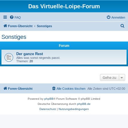
Das Virtuelle-Loipe-Forum
FAQ
Anmelden
S
Foren-Übersicht
Sonstiges
u
Sonstiges
c
Forum
h
e
Der ganze Rest
Alles was sonst nirgends passt.
Themen:
20
Gehe zu
Foren-Übersicht
Alle Cookies löschen
Alle Zeiten sind
UTC+02:00
Powered by
phpBB
® Forum Software © phpBB Limited
Deutsche Übersetzung durch
phpBB.de
Datenschutz
|
Nutzungsbedingungen