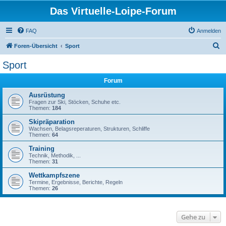
Das Virtuelle-Loipe-Forum
FAQ
Anmelden
S
Foren-Übersicht
Sport
u
Sport
c
Forum
h
e
Ausrüstung
Fragen zur Ski, Stöcken, Schuhe etc.
Themen:
184
Skipräparation
Wachsen, Belagsreperaturen, Strukturen, Schliffe
Themen:
64
Training
Technik, Methodik, ...
Themen:
31
Wettkampfszene
Termine, Ergebnisse, Berichte, Regeln
Themen:
26
Gehe zu