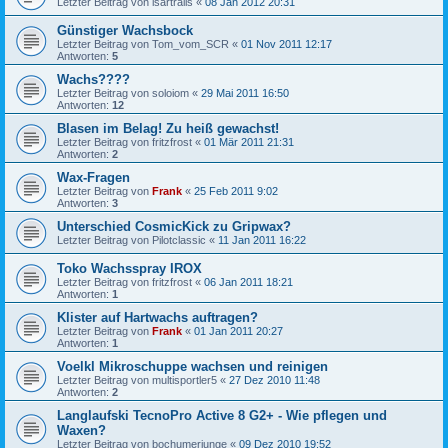
Letzter Beitrag von
isartrails
«
08 Jan 2012 20:31
Günstiger Wachsbock
Letzter Beitrag von
Tom_vom_SCR
«
01 Nov 2011 12:17
Antworten:
5
Wachs????
Letzter Beitrag von
soloiom
«
29 Mai 2011 16:50
Antworten:
12
Blasen im Belag! Zu heiß gewachst!
Letzter Beitrag von
fritzfrost
«
01 Mär 2011 21:31
Antworten:
2
Wax-Fragen
Letzter Beitrag von
Frank
«
25 Feb 2011 9:02
Antworten:
3
Unterschied CosmicKick zu Gripwax?
Letzter Beitrag von
Pilotclassic
«
11 Jan 2011 16:22
Toko Wachsspray IROX
Letzter Beitrag von
fritzfrost
«
06 Jan 2011 18:21
Antworten:
1
Klister auf Hartwachs auftragen?
Letzter Beitrag von
Frank
«
01 Jan 2011 20:27
Antworten:
1
Voelkl Mikroschuppe wachsen und reinigen
Letzter Beitrag von
multisportler5
«
27 Dez 2010 11:48
Antworten:
2
Langlaufski TecnoPro Active 8 G2+ - Wie pflegen und
Waxen?
Letzter Beitrag von
bochumerjunge
«
09 Dez 2010 19:52