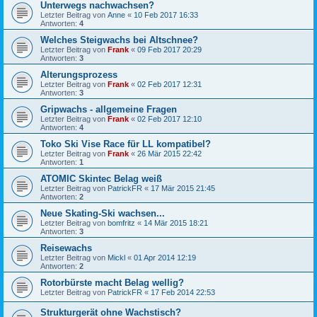
Unterwegs nachwachsen?
Letzter Beitrag von
Anne
«
10 Feb 2017 16:33
Antworten:
4
Welches Steigwachs bei Altschnee?
Letzter Beitrag von
Frank
«
09 Feb 2017 20:29
Antworten:
3
Alterungsprozess
Letzter Beitrag von
Frank
«
02 Feb 2017 12:31
Antworten:
3
Gripwachs - allgemeine Fragen
Letzter Beitrag von
Frank
«
02 Feb 2017 12:10
Antworten:
4
Toko Ski Vise Race für LL kompatibel?
Letzter Beitrag von
Frank
«
26 Mär 2015 22:42
Antworten:
1
ATOMIC Skintec Belag weiß
Letzter Beitrag von
PatrickFR
«
17 Mär 2015 21:45
Antworten:
2
Neue Skating-Ski wachsen...
Letzter Beitrag von
bomfritz
«
14 Mär 2015 18:21
Antworten:
3
Reisewachs
Letzter Beitrag von
Mickl
«
01 Apr 2014 12:19
Antworten:
2
Rotorbürste macht Belag wellig?
Letzter Beitrag von
PatrickFR
«
17 Feb 2014 22:53
Strukturgerät ohne Wachstisch?