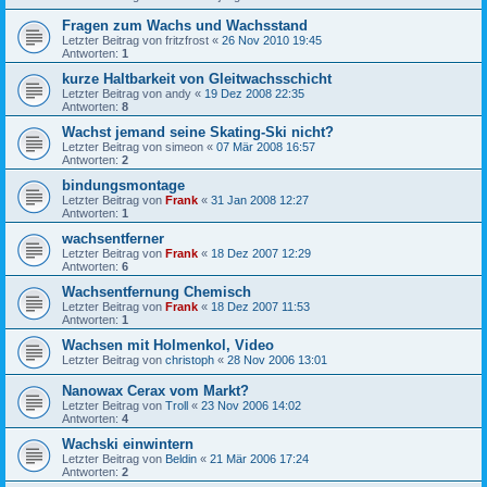
Fragen zum Wachs und Wachsstand
Letzter Beitrag von
fritzfrost
«
26 Nov 2010 19:45
Antworten:
1
kurze Haltbarkeit von Gleitwachsschicht
Letzter Beitrag von
andy
«
19 Dez 2008 22:35
Antworten:
8
Wachst jemand seine Skating-Ski nicht?
Letzter Beitrag von
simeon
«
07 Mär 2008 16:57
Antworten:
2
bindungsmontage
Letzter Beitrag von
Frank
«
31 Jan 2008 12:27
Antworten:
1
wachsentferner
Letzter Beitrag von
Frank
«
18 Dez 2007 12:29
Antworten:
6
Wachsentfernung Chemisch
Letzter Beitrag von
Frank
«
18 Dez 2007 11:53
Antworten:
1
Wachsen mit Holmenkol, Video
Letzter Beitrag von
christoph
«
28 Nov 2006 13:01
Nanowax Cerax vom Markt?
Letzter Beitrag von
Troll
«
23 Nov 2006 14:02
Antworten:
4
Wachski einwintern
Letzter Beitrag von
Beldin
«
21 Mär 2006 17:24
Antworten:
2