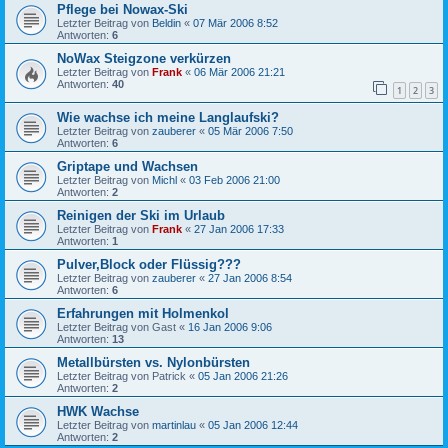
Pflege bei Nowax-Ski
Letzter Beitrag von
Beldin
«
07 Mär 2006 8:52
Antworten:
6
NoWax Steigzone verkürzen
Letzter Beitrag von
Frank
«
06 Mär 2006 21:21
Antworten:
40
1
2
3
Wie wachse ich meine Langlaufski?
Letzter Beitrag von
zauberer
«
05 Mär 2006 7:50
Antworten:
6
Griptape und Wachsen
Letzter Beitrag von
Michl
«
03 Feb 2006 21:00
Antworten:
2
Reinigen der Ski im Urlaub
Letzter Beitrag von
Frank
«
27 Jan 2006 17:33
Antworten:
1
Pulver,Block oder Flüssig???
Letzter Beitrag von
zauberer
«
27 Jan 2006 8:54
Antworten:
6
Erfahrungen mit Holmenkol
Letzter Beitrag von
Gast
«
16 Jan 2006 9:06
Antworten:
13
Metallbürsten vs. Nylonbürsten
Letzter Beitrag von
Patrick
«
05 Jan 2006 21:26
Antworten:
2
HWK Wachse
Letzter Beitrag von
martinlau
«
05 Jan 2006 12:44
Antworten:
2