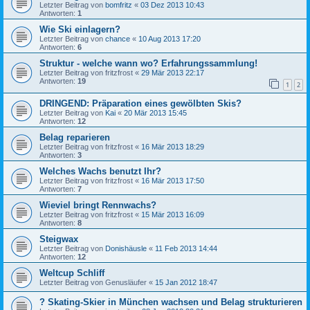
Letzter Beitrag von
bomfritz
«
03 Dez 2013 10:43
Antworten:
1
Wie Ski einlagern?
Letzter Beitrag von
chance
«
10 Aug 2013 17:20
Antworten:
6
Struktur - welche wann wo? Erfahrungssammlung!
Letzter Beitrag von
fritzfrost
«
29 Mär 2013 22:17
Antworten:
19
1
2
DRINGEND: Präparation eines gewölbten Skis?
Letzter Beitrag von
Kai
«
20 Mär 2013 15:45
Antworten:
12
Belag reparieren
Letzter Beitrag von
fritzfrost
«
16 Mär 2013 18:29
Antworten:
3
Welches Wachs benutzt Ihr?
Letzter Beitrag von
fritzfrost
«
16 Mär 2013 17:50
Antworten:
7
Wieviel bringt Rennwachs?
Letzter Beitrag von
fritzfrost
«
15 Mär 2013 16:09
Antworten:
8
Steigwax
Letzter Beitrag von
Donishäusle
«
11 Feb 2013 14:44
Antworten:
12
Weltcup Schliff
Letzter Beitrag von
Genusläufer
«
15 Jan 2012 18:47
? Skating-Skier in München wachsen und Belag strukturieren