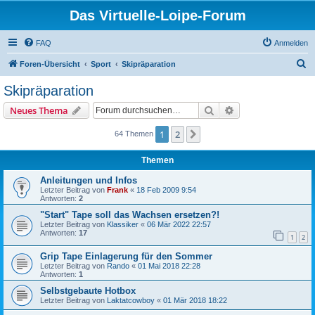
Das Virtuelle-Loipe-Forum
FAQ
Anmelden
S
Foren-Übersicht
Sport
Skipräparation
u
Skipräparation
c
Suche
Erweiterte Suche
Neues Thema
h
e
1
2
Nächste
64 Themen
Themen
Anleitungen und Infos
Letzter Beitrag von
Frank
«
18 Feb 2009 9:54
Antworten:
2
"Start" Tape soll das Wachsen ersetzen?!
Letzter Beitrag von
Klassiker
«
06 Mär 2022 22:57
Antworten:
17
1
2
Grip Tape Einlagerung für den Sommer
Letzter Beitrag von
Rando
«
01 Mai 2018 22:28
Antworten:
1
Selbstgebaute Hotbox
Letzter Beitrag von
Laktatcowboy
«
01 Mär 2018 18:22