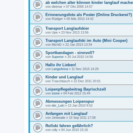
ab welchen alter können kinder langlauf mach
von
dietmar
»
07 Okt 2005 14:57
Erinnerungsfoto als Poster (Online Druckerei?)
von
Rüdiger
»
05 Mär 2010 14:42
Transport Langlaufskier
von
Upe
»
23 Nov 2013 13:56
Transport Langlaufski im Auto (Mini Cooper)
von
MichiG
»
22 Jan 2013 13:34
Sportbandagen - sinnvoll?
von
Superior
»
20 Jul 2010 14:56
Hallo ihr Lieben!
von
LangeAnna
»
11 Nov 2015 14:29
Kinder und Langlauf
von
Traschtasch
»
22 Dez 2011 20:01
Loipenpflegebeitrag Bayrischzell
von
stone
»
04 Feb 2012 15:44
Abmessungen Loipenspur
von
der_Luki
»
13 Jan 2010 9:52
Anfangen mit Langlauf
von
Jimbeatle
»
15 Sep 2011 17:08
Rollski fahren gefährlich?
von
rolly
»
04 Jun 2010 15:16