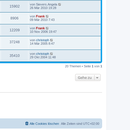
von
Sievers.Angela
15902
26 Mär 2010 19:28
von
Frank
8906
09 Mär 2010 7:43
von
Frank
12209
10 Nov 2006 19:47
von
christoph
37248
14 Mär 2005 8:47
von
christoph
35410
29 Okt 2004 11:48
20 Themen • Seite
1
von
1
Gehe zu
Alle Cookies löschen
Alle Zeiten sind
UTC+02:00