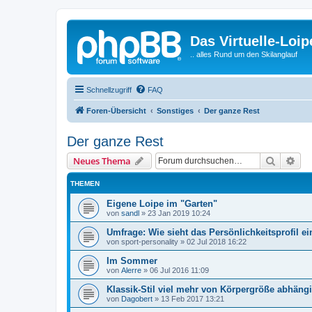
Das Virtuelle-Loi
.. alles Rund um den Skilanglauf
Schnellzugriff
FAQ
Foren-Übersicht
Sonstiges
Der ganze Rest
Der ganze Rest
Suche
Erw
Neues Thema
THEMEN
Eigene Loipe im "Garten"
von
sandl
»
23 Jan 2019 10:24
Umfrage: Wie sieht das Persönlichkeitsprofil e
von
sport-personality
»
02 Jul 2018 16:22
Im Sommer
von
Alerre
»
06 Jul 2016 11:09
Klassik-Stil viel mehr von Körpergröße abhängi
von
Dagobert
»
13 Feb 2017 13:21