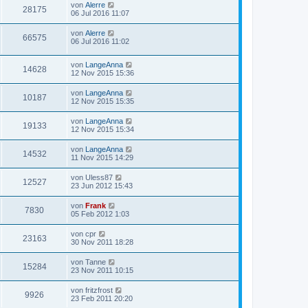
von
Alerre
28175
06 Jul 2016 11:07
von
Alerre
66575
06 Jul 2016 11:02
von
LangeAnna
14628
12 Nov 2015 15:36
von
LangeAnna
10187
12 Nov 2015 15:35
von
LangeAnna
19133
12 Nov 2015 15:34
von
LangeAnna
14532
11 Nov 2015 14:29
von
Uless87
12527
23 Jun 2012 15:43
von
Frank
7830
05 Feb 2012 1:03
von
cpr
23163
30 Nov 2011 18:28
von
Tanne
15284
23 Nov 2011 10:15
von
fritzfrost
9926
23 Feb 2011 20:20