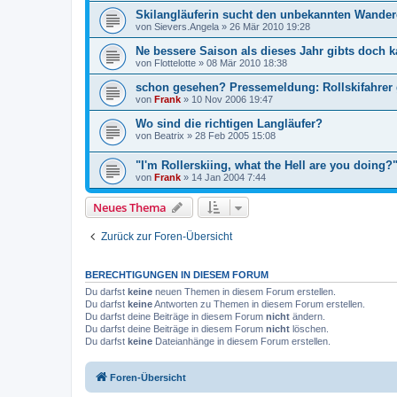
Skilangläuferin sucht den unbekannten Wander
von
Sievers.Angela
»
26 Mär 2010 19:28
Ne bessere Saison als dieses Jahr gibts doch 
von
Flottelotte
»
08 Mär 2010 18:38
schon gesehen? Pressemeldung: Rollskifahrer 
von
Frank
»
10 Nov 2006 19:47
Wo sind die richtigen Langläufer?
von
Beatrix
»
28 Feb 2005 15:08
"I'm Rollerskiing, what the Hell are you doing?
von
Frank
»
14 Jan 2004 7:44
Neues Thema
Zurück zur Foren-Übersicht
BERECHTIGUNGEN IN DIESEM FORUM
Du darfst
keine
neuen Themen in diesem Forum erstellen.
Du darfst
keine
Antworten zu Themen in diesem Forum erstellen.
Du darfst deine Beiträge in diesem Forum
nicht
ändern.
Du darfst deine Beiträge in diesem Forum
nicht
löschen.
Du darfst
keine
Dateianhänge in diesem Forum erstellen.
Foren-Übersicht