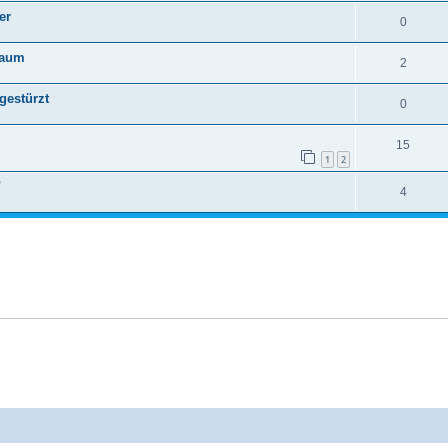
er
0
kaum
2
gestürzt
0
15
1
2
"
4