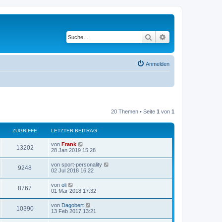
Suche
Erweiterte Suche
Anmelden
20 Themen • Seite
1
von
1
ZUGRIFFE
LETZTER BEITRAG
von
Frank
13202
28 Jan 2019 15:28
von
sport-personality
9248
02 Jul 2018 16:22
von
oli
8767
01 Mär 2018 17:32
von
Dagobert
10390
13 Feb 2017 13:21