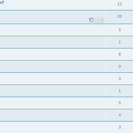
en?
12
20
1
2
5
1
8
0
3
1
5
4
3