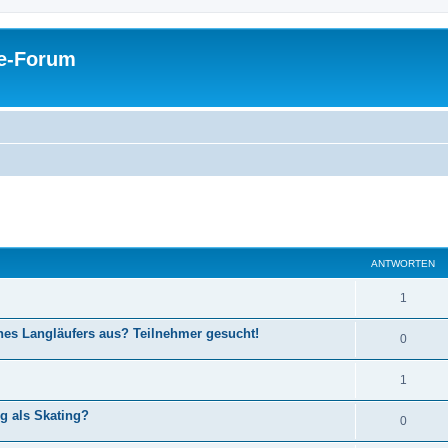
pe-Forum
eiterte Suche
ANTWORTEN
1
ines Langläufers aus? Teilnehmer gesucht!
0
1
g als Skating?
0