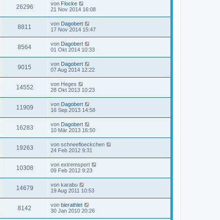
von
Flocke
26296
21 Nov 2014 16:08
von
Dagobert
8811
17 Nov 2014 15:47
von
Dagobert
8564
01 Okt 2014 10:33
von
Dagobert
9015
07 Aug 2014 12:22
von
Heges
14552
28 Okt 2013 10:23
von
Dagobert
11909
16 Sep 2013 14:58
von
Dagobert
16283
10 Mär 2013 16:50
von
schneefloeckchen
19263
24 Feb 2012 9:31
von
extremsport
10308
09 Feb 2012 9:23
von
karabu
14679
19 Aug 2011 10:53
von
bierathlet
8142
30 Jan 2010 20:26