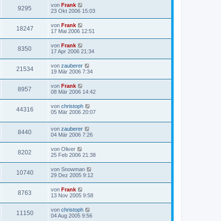
von
Frank
9295
23 Okt 2006 15:03
von
Frank
18247
17 Mai 2006 12:51
von
Frank
8350
17 Apr 2006 21:34
von
zauberer
21534
19 Mär 2006 7:34
von
Frank
8957
08 Mär 2006 14:42
von
christoph
44316
05 Mär 2006 20:07
von
zauberer
8440
04 Mär 2006 7:26
von
Oliver
8202
25 Feb 2006 21:38
von
Snowman
10740
29 Dez 2005 9:12
von
Frank
8763
13 Nov 2005 9:58
von
christoph
11150
04 Aug 2005 9:56