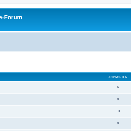
pe-Forum
eiterte Suche
ANTWORTEN
6
8
10
8