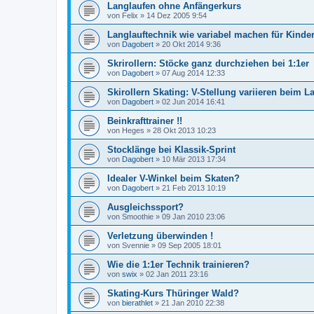
Langlaufen ohne Anfängerkurs
von
Felix
»
14 Dez 2005 9:54
Langlauftechnik wie variabel machen für Kinde
von
Dagobert
»
20 Okt 2014 9:36
Skrirollern: Stöcke ganz durchziehen bei 1:1er
von
Dagobert
»
07 Aug 2014 12:33
Skirollern Skating: V-Stellung variieren beim L
von
Dagobert
»
02 Jun 2014 16:41
Beinkrafttrainer !!
von
Heges
»
28 Okt 2013 10:23
Stocklänge bei Klassik-Sprint
von
Dagobert
»
10 Mär 2013 17:34
Idealer V-Winkel beim Skaten?
von
Dagobert
»
21 Feb 2013 10:19
Ausgleichssport?
von
Smoothie
»
09 Jan 2010 23:06
Verletzung überwinden !
von
Svennie
»
09 Sep 2005 18:01
Wie die 1:1er Technik trainieren?
von
swix
»
02 Jan 2011 23:16
Skating-Kurs Thüringer Wald?
von
bierathlet
»
21 Jan 2010 22:38