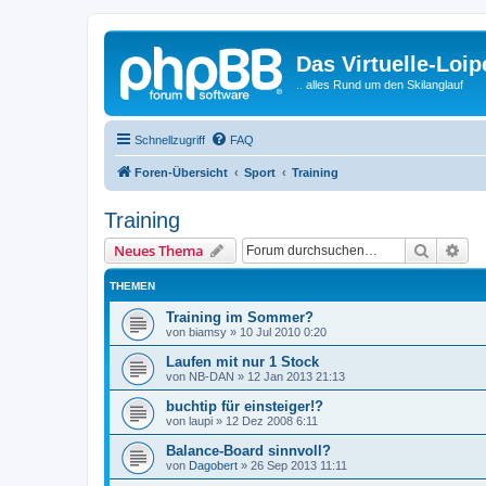
Das Virtuelle-Loi
.. alles Rund um den Skilanglauf
Schnellzugriff
FAQ
Foren-Übersicht
Sport
Training
Training
Suche
Erw
Neues Thema
THEMEN
Training im Sommer?
von
biamsy
»
10 Jul 2010 0:20
Laufen mit nur 1 Stock
von
NB-DAN
»
12 Jan 2013 21:13
buchtip für einsteiger!?
von
laupi
»
12 Dez 2008 6:11
Balance-Board sinnvoll?
von
Dagobert
»
26 Sep 2013 11:11