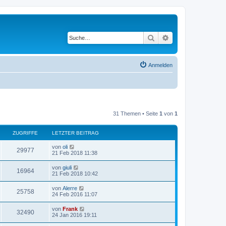
Suche
Erweiterte Suche
Anmelden
31 Themen • Seite
1
von
1
ZUGRIFFE
LETZTER BEITRAG
von
oli
29977
21 Feb 2018 11:38
von
giuli
16964
21 Feb 2018 10:42
von
Alerre
25758
24 Feb 2016 11:07
von
Frank
32490
24 Jan 2016 19:11