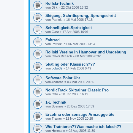
Rollski-Technik
von
Dirk
»
22 Okt 2006 13:32
Skigang, Schrittsprung, Sprungschritt
von
Patrick.
»
16 Mai 2006 17:18
Schnelligkeit-Spritzigkeit
von
Gast
»
17 Apr 2006 10:01
Fahrrad
von
Patrick P
»
06 Mär 2006 13:54
Rollski Vereine in Hannover und Umgebung
von
Oliver.Beesch
»
08 Mär 2006 8:32
Skating oder Klassisch???
von
bobo32
»
14 Feb 2006 0:49
Software Polar Uhr
von
Andreas
»
03 Mär 2006 20:36
NordicTrack Skitrainer Classic Pro
von
Otto
»
30 Jan 2006 16:19
1-1 Technik
von
Svennie
»
28 Dez 2005 17:39
Ercolina oder sonstige Armzuggeräte
von
Trainer
»
12 Nov 2005 20:28
Wie Trainieren??Was mache ich falsch??
von
Hermann
»
02 Aug 2005 11:30