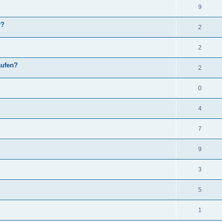
9
r?
2
2
aufen?
2
0
4
7
9
3
5
1