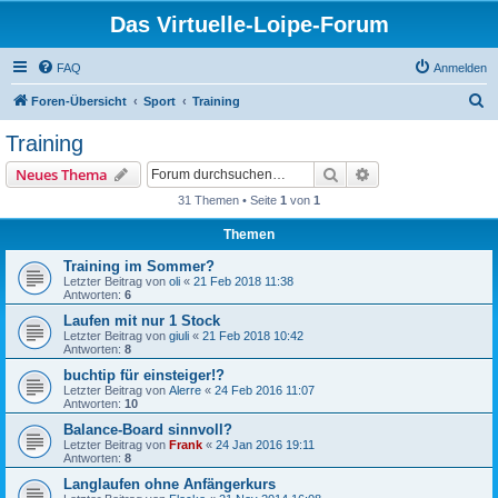
Das Virtuelle-Loipe-Forum
FAQ
Anmelden
S
Foren-Übersicht
Sport
Training
u
Training
c
Suche
Erweiterte Suche
Neues Thema
h
31 Themen • Seite
1
von
1
e
Themen
Training im Sommer?
Letzter Beitrag von
oli
«
21 Feb 2018 11:38
Antworten:
6
Laufen mit nur 1 Stock
Letzter Beitrag von
giuli
«
21 Feb 2018 10:42
Antworten:
8
buchtip für einsteiger!?
Letzter Beitrag von
Alerre
«
24 Feb 2016 11:07
Antworten:
10
Balance-Board sinnvoll?
Letzter Beitrag von
Frank
«
24 Jan 2016 19:11
Antworten:
8
Langlaufen ohne Anfängerkurs