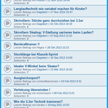
Letzter Beitrag von
Flocke
«
21 Nov 2014 16:08
Antworten:
9
Langlauftechnik wie variabel machen für Kinder?
Letzter Beitrag von
Dagobert
«
17 Nov 2014 15:47
Antworten:
2
Skrirollern: Stöcke ganz durchziehen bei 1:1er
Letzter Beitrag von
Dagobert
«
01 Okt 2014 10:33
Antworten:
2
Skirollern Skating: V-Stellung variieren beim Laufen?
Letzter Beitrag von
Dagobert
«
07 Aug 2014 12:22
Antworten:
2
Beinkrafttrainer !!
Letzter Beitrag von
Heges
«
28 Okt 2013 10:23
Stocklänge bei Klassik-Sprint
Letzter Beitrag von
Dagobert
«
16 Sep 2013 14:58
Antworten:
4
Idealer V-Winkel beim Skaten?
Letzter Beitrag von
Dagobert
«
10 Mär 2013 16:50
Antworten:
7
Ausgleichssport?
Letzter Beitrag von
schneefloeckchen
«
24 Feb 2012 9:31
Antworten:
9
Verletzung überwinden !
Letzter Beitrag von
extremsport
«
09 Feb 2012 9:23
Antworten:
3
Wie die 1:1er Technik trainieren?
Letzter Beitrag von
karabu
«
19 Aug 2011 10:53
Antworten:
5