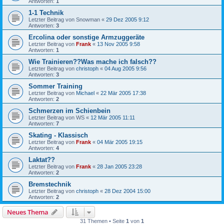
Antworten:
1
1-1 Technik
Letzter Beitrag von
Snowman
«
29 Dez 2005 9:12
Antworten:
3
Ercolina oder sonstige Armzuggeräte
Letzter Beitrag von
Frank
«
13 Nov 2005 9:58
Antworten:
1
Wie Trainieren??Was mache ich falsch??
Letzter Beitrag von
christoph
«
04 Aug 2005 9:56
Antworten:
3
Sommer Training
Letzter Beitrag von
Michael
«
22 Mär 2005 17:38
Antworten:
2
Schmerzen im Schienbein
Letzter Beitrag von
WS
«
12 Mär 2005 11:11
Antworten:
7
Skating - Klassisch
Letzter Beitrag von
Frank
«
04 Mär 2005 19:15
Antworten:
4
Laktat??
Letzter Beitrag von
Frank
«
28 Jan 2005 23:28
Antworten:
2
Bremstechnik
Letzter Beitrag von
christoph
«
28 Dez 2004 15:00
Antworten:
2
Neues Thema
31 Themen • Seite
1
von
1