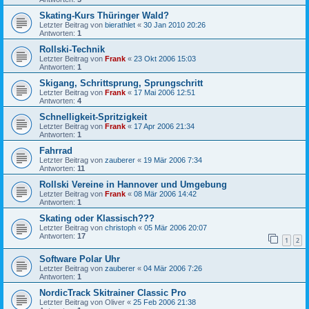
Skating-Kurs Thüringer Wald?
Letzter Beitrag von
bierathlet
«
30 Jan 2010 20:26
Antworten:
1
Rollski-Technik
Letzter Beitrag von
Frank
«
23 Okt 2006 15:03
Antworten:
1
Skigang, Schrittsprung, Sprungschritt
Letzter Beitrag von
Frank
«
17 Mai 2006 12:51
Antworten:
4
Schnelligkeit-Spritzigkeit
Letzter Beitrag von
Frank
«
17 Apr 2006 21:34
Antworten:
1
Fahrrad
Letzter Beitrag von
zauberer
«
19 Mär 2006 7:34
Antworten:
11
Rollski Vereine in Hannover und Umgebung
Letzter Beitrag von
Frank
«
08 Mär 2006 14:42
Antworten:
1
Skating oder Klassisch???
Letzter Beitrag von
christoph
«
05 Mär 2006 20:07
Antworten:
17
1
2
Software Polar Uhr
Letzter Beitrag von
zauberer
«
04 Mär 2006 7:26
Antworten:
1
NordicTrack Skitrainer Classic Pro
Letzter Beitrag von
Oliver
«
25 Feb 2006 21:38