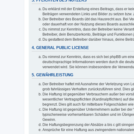
3. PFLICHTEN DES NUTZERS
Du erklärst mit der Erstellung eines Beitrags, dass er ke
Beiträgen verwendeten Links und Bilder zu setzen bzw.
Der Betreiber des Boards übt das Hausrecht aus. Bei V
oder dauerhaft von der Nutzung dieses Boards ausschlie
Du nimmst zur Kenntnis, dass der Betreiber keine Verantw
Betreiber, dein Benutzerkonto, Beiträge und Funktionen 
Du gestattest dem Betreiber darüber hinaus, deine Beit
4. GENERAL PUBLIC LICENSE
Du nimmst zur Kenntnis, dass es sich bei phpBB um eine
deutschsprachige Informationen werden durch die deuts
verwendet wird. Sie können insbesondere die Verwendun
5. GEWÄHRLEISTUNG
Der Betreiber haftet mit Ausnahme der Verletzung von Le
grob fahrlässiges Verhalten zurückzuführen sind. Dies 
Die Haftung ist gegenüber Verbrauchern außer bei vors
wesentlicher Vertragspflichten (Kardinalpflichten) auf
begrenzt. Dies gilt auch für mittelbare Folgeschäden 
Die Haftung ist gegenüber Unternehmern außer bei der V
typischerweise vorhersehbaren Schäden und im Übrigen 
Gewinn.
Die Haftungsbegrenzung der Absätze a bis c gilt sinnge
Ansprüche für eine Haftung aus zwingendem nationalem