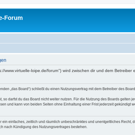
pe-Forum
gen
ps://www.virtuelle-loipe.de/forum“) wird zwischen dir und dem Betreibe
genden „das Board“) schließt du einen Nutzungsvertrag mit dem Betreiber des Boards
 so darfst du das Board nicht weiter nutzen. Für die Nutzung des Boards gelten jew
sen und kann von beiden Seiten ohne Einhaltung einer Frist jederzeit gekündigt w
ber ein einfaches, zeitlich und räumlich unbeschränktes und unentgeltliches Recht
auch nach Kündigung des Nutzungsvertrages bestehen.