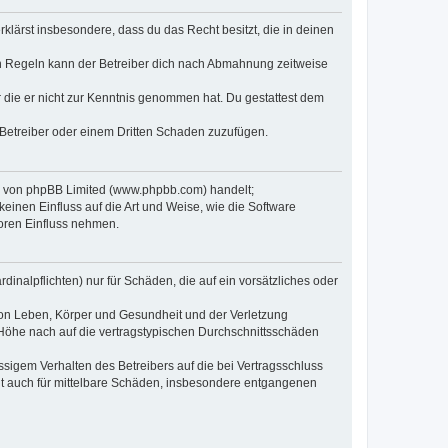
erklärst insbesondere, dass du das Recht besitzt, die in deinen
n Regeln kann der Betreiber dich nach Abmahnung zeitweise
er die er nicht zur Kenntnis genommen hat. Du gestattest dem
 Betreiber oder einem Dritten Schaden zuzufügen.
re von phpBB Limited (www.phpbb.com) handelt;
inen Einfluss auf die Art und Weise, wie die Software
oren Einfluss nehmen.
inalpflichten) nur für Schäden, die auf ein vorsätzliches oder
von Leben, Körper und Gesundheit und der Verletzung
r Höhe nach auf die vertragstypischen Durchschnittsschäden
sigem Verhalten des Betreibers auf die bei Vertragsschluss
lt auch für mittelbare Schäden, insbesondere entgangenen