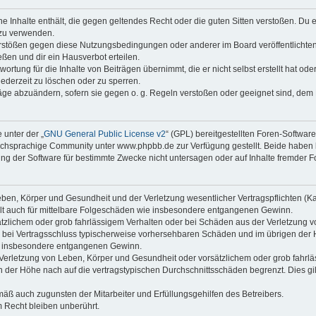
ine Inhalte enthält, die gegen geltendes Recht oder die guten Sitten verstoßen. Du 
 zu verwenden.
erstößen gegen diese Nutzungsbedingungen oder anderer im Board veröffentlichte
ßen und dir ein Hausverbot erteilen.
ortung für die Inhalte von Beiträgen übernimmt, die er nicht selbst erstellt hat od
jederzeit zu löschen oder zu sperren.
räge abzuändern, sofern sie gegen o. g. Regeln verstoßen oder geeignet sind, dem
 unter der „
GNU General Public License v2
“ (GPL) bereitgestellten Foren-Softwa
chsprachige Community unter www.phpbb.de zur Verfügung gestellt. Beide haben ke
g der Software für bestimmte Zwecke nicht untersagen oder auf Inhalte fremder F
ben, Körper und Gesundheit und der Verletzung wesentlicher Vertragspflichten (Kard
gilt auch für mittelbare Folgeschäden wie insbesondere entgangenen Gewinn.
ätzlichem oder grob fahrlässigem Verhalten oder bei Schäden aus der Verletzung 
 die bei Vertragsschluss typischerweise vorhersehbaren Schäden und im übrigen de
wie insbesondere entgangenen Gewinn.
erletzung von Leben, Körper und Gesundheit oder vorsätzlichem oder grob fahrläs
der Höhe nach auf die vertragstypischen Durchschnittsschäden begrenzt. Dies gi
mäß auch zugunsten der Mitarbeiter und Erfüllungsgehilfen des Betreibers.
 Recht bleiben unberührt.