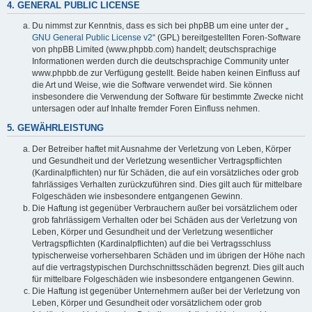
4. GENERAL PUBLIC LICENSE
Du nimmst zur Kenntnis, dass es sich bei phpBB um eine unter der „
GNU General Public License v2
“ (GPL) bereitgestellten Foren-Software
von phpBB Limited (www.phpbb.com) handelt; deutschsprachige
Informationen werden durch die deutschsprachige Community unter
www.phpbb.de zur Verfügung gestellt. Beide haben keinen Einfluss auf
die Art und Weise, wie die Software verwendet wird. Sie können
insbesondere die Verwendung der Software für bestimmte Zwecke nicht
untersagen oder auf Inhalte fremder Foren Einfluss nehmen.
5. GEWÄHRLEISTUNG
Der Betreiber haftet mit Ausnahme der Verletzung von Leben, Körper
und Gesundheit und der Verletzung wesentlicher Vertragspflichten
(Kardinalpflichten) nur für Schäden, die auf ein vorsätzliches oder grob
fahrlässiges Verhalten zurückzuführen sind. Dies gilt auch für mittelbare
Folgeschäden wie insbesondere entgangenen Gewinn.
Die Haftung ist gegenüber Verbrauchern außer bei vorsätzlichem oder
grob fahrlässigem Verhalten oder bei Schäden aus der Verletzung von
Leben, Körper und Gesundheit und der Verletzung wesentlicher
Vertragspflichten (Kardinalpflichten) auf die bei Vertragsschluss
typischerweise vorhersehbaren Schäden und im übrigen der Höhe nach
auf die vertragstypischen Durchschnittsschäden begrenzt. Dies gilt auch
für mittelbare Folgeschäden wie insbesondere entgangenen Gewinn.
Die Haftung ist gegenüber Unternehmern außer bei der Verletzung von
Leben, Körper und Gesundheit oder vorsätzlichem oder grob