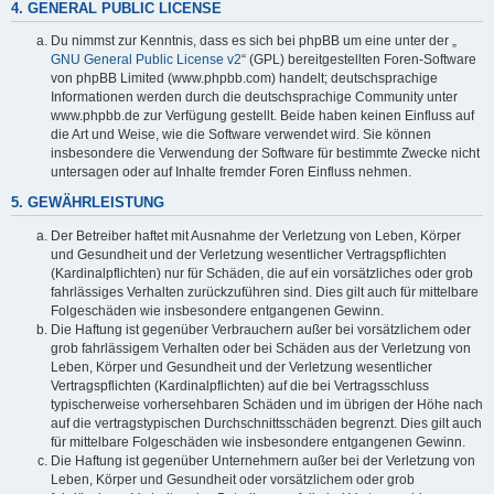
4. GENERAL PUBLIC LICENSE
Du nimmst zur Kenntnis, dass es sich bei phpBB um eine unter der „
GNU General Public License v2
“ (GPL) bereitgestellten Foren-Software
von phpBB Limited (www.phpbb.com) handelt; deutschsprachige
Informationen werden durch die deutschsprachige Community unter
www.phpbb.de zur Verfügung gestellt. Beide haben keinen Einfluss auf
die Art und Weise, wie die Software verwendet wird. Sie können
insbesondere die Verwendung der Software für bestimmte Zwecke nicht
untersagen oder auf Inhalte fremder Foren Einfluss nehmen.
5. GEWÄHRLEISTUNG
Der Betreiber haftet mit Ausnahme der Verletzung von Leben, Körper
und Gesundheit und der Verletzung wesentlicher Vertragspflichten
(Kardinalpflichten) nur für Schäden, die auf ein vorsätzliches oder grob
fahrlässiges Verhalten zurückzuführen sind. Dies gilt auch für mittelbare
Folgeschäden wie insbesondere entgangenen Gewinn.
Die Haftung ist gegenüber Verbrauchern außer bei vorsätzlichem oder
grob fahrlässigem Verhalten oder bei Schäden aus der Verletzung von
Leben, Körper und Gesundheit und der Verletzung wesentlicher
Vertragspflichten (Kardinalpflichten) auf die bei Vertragsschluss
typischerweise vorhersehbaren Schäden und im übrigen der Höhe nach
auf die vertragstypischen Durchschnittsschäden begrenzt. Dies gilt auch
für mittelbare Folgeschäden wie insbesondere entgangenen Gewinn.
Die Haftung ist gegenüber Unternehmern außer bei der Verletzung von
Leben, Körper und Gesundheit oder vorsätzlichem oder grob