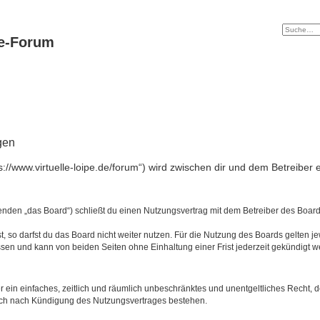
pe-Forum
gen
ps://www.virtuelle-loipe.de/forum“) wird zwischen dir und dem Betreibe
genden „das Board“) schließt du einen Nutzungsvertrag mit dem Betreiber des Boards
 so darfst du das Board nicht weiter nutzen. Für die Nutzung des Boards gelten jew
sen und kann von beiden Seiten ohne Einhaltung einer Frist jederzeit gekündigt w
ber ein einfaches, zeitlich und räumlich unbeschränktes und unentgeltliches Recht
auch nach Kündigung des Nutzungsvertrages bestehen.