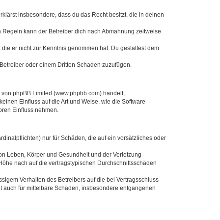
erklärst insbesondere, dass du das Recht besitzt, die in deinen
n Regeln kann der Betreiber dich nach Abmahnung zeitweise
er die er nicht zur Kenntnis genommen hat. Du gestattest dem
 Betreiber oder einem Dritten Schaden zuzufügen.
re von phpBB Limited (www.phpbb.com) handelt;
inen Einfluss auf die Art und Weise, wie die Software
oren Einfluss nehmen.
inalpflichten) nur für Schäden, die auf ein vorsätzliches oder
von Leben, Körper und Gesundheit und der Verletzung
r Höhe nach auf die vertragstypischen Durchschnittsschäden
sigem Verhalten des Betreibers auf die bei Vertragsschluss
lt auch für mittelbare Schäden, insbesondere entgangenen