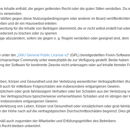
ine Inhalte enthält, die gegen geltendes Recht oder die guten Sitten verstoßen. Du 
 zu verwenden.
erstößen gegen diese Nutzungsbedingungen oder anderer im Board veröffentlichte
ßen und dir ein Hausverbot erteilen.
ortung für die Inhalte von Beiträgen übernimmt, die er nicht selbst erstellt hat od
jederzeit zu löschen oder zu sperren.
räge abzuändern, sofern sie gegen o. g. Regeln verstoßen oder geeignet sind, dem
 unter der „
GNU General Public License v2
“ (GPL) bereitgestellten Foren-Softwa
chsprachige Community unter www.phpbb.de zur Verfügung gestellt. Beide haben ke
g der Software für bestimmte Zwecke nicht untersagen oder auf Inhalte fremder F
ben, Körper und Gesundheit und der Verletzung wesentlicher Vertragspflichten (Kard
gilt auch für mittelbare Folgeschäden wie insbesondere entgangenen Gewinn.
ätzlichem oder grob fahrlässigem Verhalten oder bei Schäden aus der Verletzung 
 die bei Vertragsschluss typischerweise vorhersehbaren Schäden und im übrigen de
wie insbesondere entgangenen Gewinn.
erletzung von Leben, Körper und Gesundheit oder vorsätzlichem oder grob fahrläs
der Höhe nach auf die vertragstypischen Durchschnittsschäden begrenzt. Dies gi
mäß auch zugunsten der Mitarbeiter und Erfüllungsgehilfen des Betreibers.
 Recht bleiben unberührt.