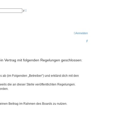
E
S
r
u
w
c
e
h
i
e
t
e
r
t
Anmelden
e
S
S
u
c
u
h
e
c
h
r ein Vertrag mit folgenden Regelungen geschlossen:
e
 ab (im Folgenden „Betreiber“) und erklärst dich mit den
eils die an dieser Stelle veröffentlichten Regelungen.
erden.
, deinen Beitrag im Rahmen des Boards zu nutzen.