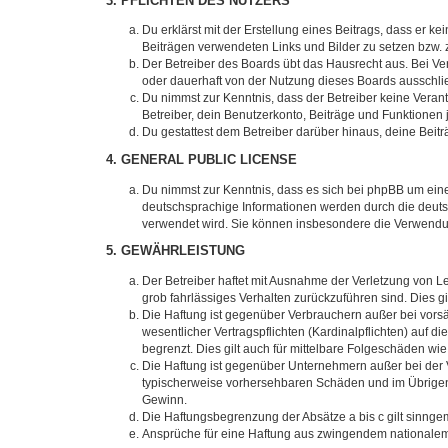
3. PFLICHTEN DES NUTZERS
Du erklärst mit der Erstellung eines Beitrags, dass er ke
Beiträgen verwendeten Links und Bilder zu setzen bzw.
Der Betreiber des Boards übt das Hausrecht aus. Bei V
oder dauerhaft von der Nutzung dieses Boards ausschlie
Du nimmst zur Kenntnis, dass der Betreiber keine Verantw
Betreiber, dein Benutzerkonto, Beiträge und Funktionen 
Du gestattest dem Betreiber darüber hinaus, deine Beit
4. GENERAL PUBLIC LICENSE
Du nimmst zur Kenntnis, dass es sich bei phpBB um eine
deutschsprachige Informationen werden durch die deuts
verwendet wird. Sie können insbesondere die Verwendun
5. GEWÄHRLEISTUNG
Der Betreiber haftet mit Ausnahme der Verletzung von Le
grob fahrlässiges Verhalten zurückzuführen sind. Dies 
Die Haftung ist gegenüber Verbrauchern außer bei vors
wesentlicher Vertragspflichten (Kardinalpflichten) auf
begrenzt. Dies gilt auch für mittelbare Folgeschäden 
Die Haftung ist gegenüber Unternehmern außer bei der V
typischerweise vorhersehbaren Schäden und im Übrigen 
Gewinn.
Die Haftungsbegrenzung der Absätze a bis c gilt sinnge
Ansprüche für eine Haftung aus zwingendem nationalem