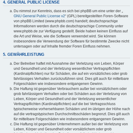
4. GENERAL PUBLIC LICENSE
Du nimmst zur Kenntnis, dass es sich bei phpBB um eine unter der „
GNU General Public License v2
“ (GPL) bereitgestellten Foren-Software
von phpBB Limited (www.phpbb.com) handelt; deutschsprachige
Informationen werden durch die deutschsprachige Community unter
www.phpbb.de zur Verfügung gestellt. Beide haben keinen Einfluss auf
die Art und Weise, wie die Software verwendet wird. Sie können
insbesondere die Verwendung der Software für bestimmte Zwecke nicht
untersagen oder auf Inhalte fremder Foren Einfluss nehmen.
5. GEWÄHRLEISTUNG
Der Betreiber haftet mit Ausnahme der Verletzung von Leben, Körper
und Gesundheit und der Verletzung wesentlicher Vertragspflichten
(Kardinalpflichten) nur für Schäden, die auf ein vorsätzliches oder grob
fahrlässiges Verhalten zurückzuführen sind. Dies gilt auch für mittelbare
Folgeschäden wie insbesondere entgangenen Gewinn.
Die Haftung ist gegenüber Verbrauchern außer bei vorsätzlichem oder
grob fahrlässigem Verhalten oder bei Schäden aus der Verletzung von
Leben, Körper und Gesundheit und der Verletzung wesentlicher
Vertragspflichten (Kardinalpflichten) auf die bei Vertragsschluss
typischerweise vorhersehbaren Schäden und im übrigen der Höhe nach
auf die vertragstypischen Durchschnittsschäden begrenzt. Dies gilt auch
für mittelbare Folgeschäden wie insbesondere entgangenen Gewinn.
Die Haftung ist gegenüber Unternehmern außer bei der Verletzung von
Leben, Körper und Gesundheit oder vorsätzlichem oder grob