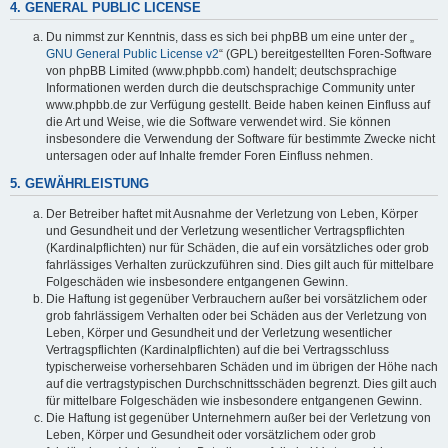
4. GENERAL PUBLIC LICENSE
Du nimmst zur Kenntnis, dass es sich bei phpBB um eine unter der „
GNU General Public License v2
“ (GPL) bereitgestellten Foren-Software
von phpBB Limited (www.phpbb.com) handelt; deutschsprachige
Informationen werden durch die deutschsprachige Community unter
www.phpbb.de zur Verfügung gestellt. Beide haben keinen Einfluss auf
die Art und Weise, wie die Software verwendet wird. Sie können
insbesondere die Verwendung der Software für bestimmte Zwecke nicht
untersagen oder auf Inhalte fremder Foren Einfluss nehmen.
5. GEWÄHRLEISTUNG
Der Betreiber haftet mit Ausnahme der Verletzung von Leben, Körper
und Gesundheit und der Verletzung wesentlicher Vertragspflichten
(Kardinalpflichten) nur für Schäden, die auf ein vorsätzliches oder grob
fahrlässiges Verhalten zurückzuführen sind. Dies gilt auch für mittelbare
Folgeschäden wie insbesondere entgangenen Gewinn.
Die Haftung ist gegenüber Verbrauchern außer bei vorsätzlichem oder
grob fahrlässigem Verhalten oder bei Schäden aus der Verletzung von
Leben, Körper und Gesundheit und der Verletzung wesentlicher
Vertragspflichten (Kardinalpflichten) auf die bei Vertragsschluss
typischerweise vorhersehbaren Schäden und im übrigen der Höhe nach
auf die vertragstypischen Durchschnittsschäden begrenzt. Dies gilt auch
für mittelbare Folgeschäden wie insbesondere entgangenen Gewinn.
Die Haftung ist gegenüber Unternehmern außer bei der Verletzung von
Leben, Körper und Gesundheit oder vorsätzlichem oder grob