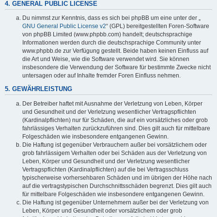
4. GENERAL PUBLIC LICENSE
Du nimmst zur Kenntnis, dass es sich bei phpBB um eine unter der „
GNU General Public License v2
“ (GPL) bereitgestellten Foren-Software
von phpBB Limited (www.phpbb.com) handelt; deutschsprachige
Informationen werden durch die deutschsprachige Community unter
www.phpbb.de zur Verfügung gestellt. Beide haben keinen Einfluss auf
die Art und Weise, wie die Software verwendet wird. Sie können
insbesondere die Verwendung der Software für bestimmte Zwecke nicht
untersagen oder auf Inhalte fremder Foren Einfluss nehmen.
5. GEWÄHRLEISTUNG
Der Betreiber haftet mit Ausnahme der Verletzung von Leben, Körper
und Gesundheit und der Verletzung wesentlicher Vertragspflichten
(Kardinalpflichten) nur für Schäden, die auf ein vorsätzliches oder grob
fahrlässiges Verhalten zurückzuführen sind. Dies gilt auch für mittelbare
Folgeschäden wie insbesondere entgangenen Gewinn.
Die Haftung ist gegenüber Verbrauchern außer bei vorsätzlichem oder
grob fahrlässigem Verhalten oder bei Schäden aus der Verletzung von
Leben, Körper und Gesundheit und der Verletzung wesentlicher
Vertragspflichten (Kardinalpflichten) auf die bei Vertragsschluss
typischerweise vorhersehbaren Schäden und im übrigen der Höhe nach
auf die vertragstypischen Durchschnittsschäden begrenzt. Dies gilt auch
für mittelbare Folgeschäden wie insbesondere entgangenen Gewinn.
Die Haftung ist gegenüber Unternehmern außer bei der Verletzung von
Leben, Körper und Gesundheit oder vorsätzlichem oder grob