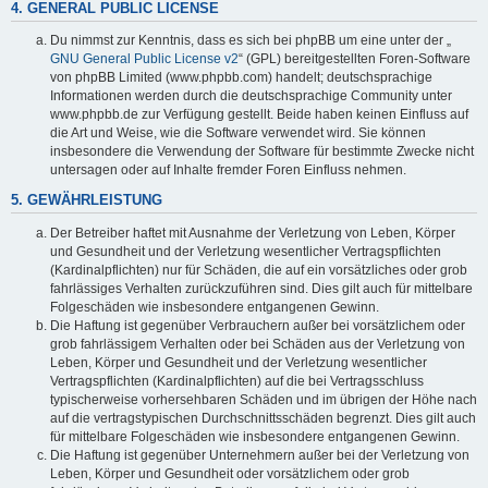
4. GENERAL PUBLIC LICENSE
Du nimmst zur Kenntnis, dass es sich bei phpBB um eine unter der „
GNU General Public License v2
“ (GPL) bereitgestellten Foren-Software
von phpBB Limited (www.phpbb.com) handelt; deutschsprachige
Informationen werden durch die deutschsprachige Community unter
www.phpbb.de zur Verfügung gestellt. Beide haben keinen Einfluss auf
die Art und Weise, wie die Software verwendet wird. Sie können
insbesondere die Verwendung der Software für bestimmte Zwecke nicht
untersagen oder auf Inhalte fremder Foren Einfluss nehmen.
5. GEWÄHRLEISTUNG
Der Betreiber haftet mit Ausnahme der Verletzung von Leben, Körper
und Gesundheit und der Verletzung wesentlicher Vertragspflichten
(Kardinalpflichten) nur für Schäden, die auf ein vorsätzliches oder grob
fahrlässiges Verhalten zurückzuführen sind. Dies gilt auch für mittelbare
Folgeschäden wie insbesondere entgangenen Gewinn.
Die Haftung ist gegenüber Verbrauchern außer bei vorsätzlichem oder
grob fahrlässigem Verhalten oder bei Schäden aus der Verletzung von
Leben, Körper und Gesundheit und der Verletzung wesentlicher
Vertragspflichten (Kardinalpflichten) auf die bei Vertragsschluss
typischerweise vorhersehbaren Schäden und im übrigen der Höhe nach
auf die vertragstypischen Durchschnittsschäden begrenzt. Dies gilt auch
für mittelbare Folgeschäden wie insbesondere entgangenen Gewinn.
Die Haftung ist gegenüber Unternehmern außer bei der Verletzung von
Leben, Körper und Gesundheit oder vorsätzlichem oder grob