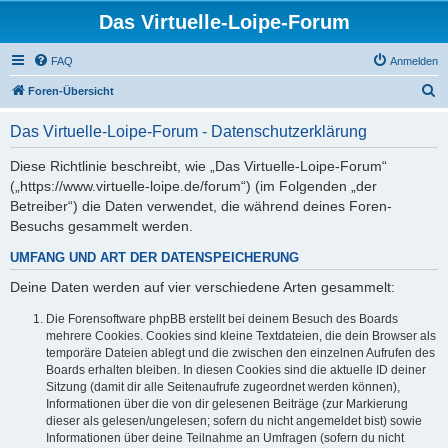
Das Virtuelle-Loipe-Forum
FAQ
Anmelden
S
Foren-Übersicht
u
Das Virtuelle-Loipe-Forum - Datenschutzerklärung
c
h
Diese Richtlinie beschreibt, wie „Das Virtuelle-Loipe-Forum“
(„https://www.virtuelle-loipe.de/forum“) (im Folgenden „der
e
Betreiber“) die Daten verwendet, die während deines Foren-
Besuchs gesammelt werden.
UMFANG UND ART DER DATENSPEICHERUNG
Deine Daten werden auf vier verschiedene Arten gesammelt:
Die Forensoftware phpBB erstellt bei deinem Besuch des Boards
mehrere Cookies. Cookies sind kleine Textdateien, die dein Browser als
temporäre Dateien ablegt und die zwischen den einzelnen Aufrufen des
Boards erhalten bleiben. In diesen Cookies sind die aktuelle ID deiner
Sitzung (damit dir alle Seitenaufrufe zugeordnet werden können),
Informationen über die von dir gelesenen Beiträge (zur Markierung
dieser als gelesen/ungelesen; sofern du nicht angemeldet bist) sowie
Informationen über deine Teilnahme an Umfragen (sofern du nicht