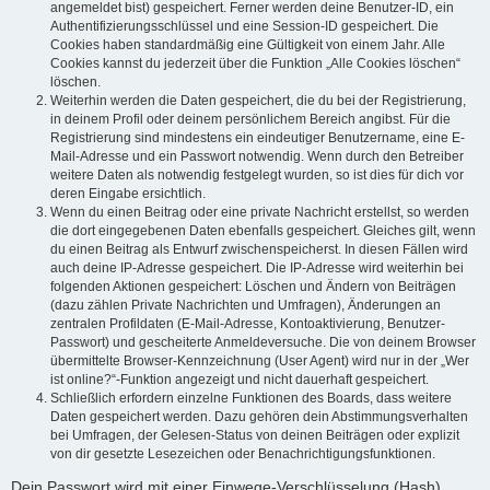
angemeldet bist) gespeichert. Ferner werden deine Benutzer-ID, ein
Authentifizierungsschlüssel und eine Session-ID gespeichert. Die
Cookies haben standardmäßig eine Gültigkeit von einem Jahr. Alle
Cookies kannst du jederzeit über die Funktion „Alle Cookies löschen“
löschen.
Weiterhin werden die Daten gespeichert, die du bei der Registrierung,
in deinem Profil oder deinem persönlichem Bereich angibst. Für die
Registrierung sind mindestens ein eindeutiger Benutzername, eine E-
Mail-Adresse und ein Passwort notwendig. Wenn durch den Betreiber
weitere Daten als notwendig festgelegt wurden, so ist dies für dich vor
deren Eingabe ersichtlich.
Wenn du einen Beitrag oder eine private Nachricht erstellst, so werden
die dort eingegebenen Daten ebenfalls gespeichert. Gleiches gilt, wenn
du einen Beitrag als Entwurf zwischenspeicherst. In diesen Fällen wird
auch deine IP-Adresse gespeichert. Die IP-Adresse wird weiterhin bei
folgenden Aktionen gespeichert: Löschen und Ändern von Beiträgen
(dazu zählen Private Nachrichten und Umfragen), Änderungen an
zentralen Profildaten (E-Mail-Adresse, Kontoaktivierung, Benutzer-
Passwort) und gescheiterte Anmeldeversuche. Die von deinem Browser
übermittelte Browser-Kennzeichnung (User Agent) wird nur in der „Wer
ist online?“-Funktion angezeigt und nicht dauerhaft gespeichert.
Schließlich erfordern einzelne Funktionen des Boards, dass weitere
Daten gespeichert werden. Dazu gehören dein Abstimmungsverhalten
bei Umfragen, der Gelesen-Status von deinen Beiträgen oder explizit
von dir gesetzte Lesezeichen oder Benachrichtigungsfunktionen.
Dein Passwort wird mit einer Einwege-Verschlüsselung (Hash)