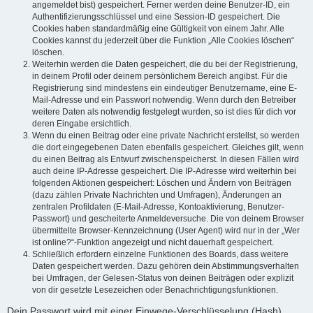
angemeldet bist) gespeichert. Ferner werden deine Benutzer-ID, ein
Authentifizierungsschlüssel und eine Session-ID gespeichert. Die
Cookies haben standardmäßig eine Gültigkeit von einem Jahr. Alle
Cookies kannst du jederzeit über die Funktion „Alle Cookies löschen“
löschen.
Weiterhin werden die Daten gespeichert, die du bei der Registrierung,
in deinem Profil oder deinem persönlichem Bereich angibst. Für die
Registrierung sind mindestens ein eindeutiger Benutzername, eine E-
Mail-Adresse und ein Passwort notwendig. Wenn durch den Betreiber
weitere Daten als notwendig festgelegt wurden, so ist dies für dich vor
deren Eingabe ersichtlich.
Wenn du einen Beitrag oder eine private Nachricht erstellst, so werden
die dort eingegebenen Daten ebenfalls gespeichert. Gleiches gilt, wenn
du einen Beitrag als Entwurf zwischenspeicherst. In diesen Fällen wird
auch deine IP-Adresse gespeichert. Die IP-Adresse wird weiterhin bei
folgenden Aktionen gespeichert: Löschen und Ändern von Beiträgen
(dazu zählen Private Nachrichten und Umfragen), Änderungen an
zentralen Profildaten (E-Mail-Adresse, Kontoaktivierung, Benutzer-
Passwort) und gescheiterte Anmeldeversuche. Die von deinem Browser
übermittelte Browser-Kennzeichnung (User Agent) wird nur in der „Wer
ist online?“-Funktion angezeigt und nicht dauerhaft gespeichert.
Schließlich erfordern einzelne Funktionen des Boards, dass weitere
Daten gespeichert werden. Dazu gehören dein Abstimmungsverhalten
bei Umfragen, der Gelesen-Status von deinen Beiträgen oder explizit
von dir gesetzte Lesezeichen oder Benachrichtigungsfunktionen.
Dein Passwort wird mit einer Einwege-Verschlüsselung (Hash)