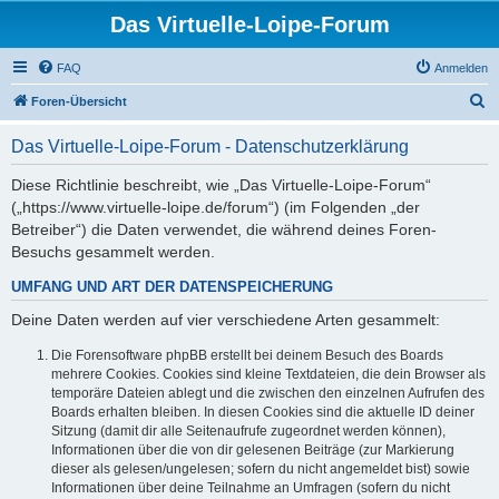
Das Virtuelle-Loipe-Forum
FAQ
Anmelden
S
Foren-Übersicht
u
Das Virtuelle-Loipe-Forum - Datenschutzerklärung
c
h
Diese Richtlinie beschreibt, wie „Das Virtuelle-Loipe-Forum“
(„https://www.virtuelle-loipe.de/forum“) (im Folgenden „der
e
Betreiber“) die Daten verwendet, die während deines Foren-
Besuchs gesammelt werden.
UMFANG UND ART DER DATENSPEICHERUNG
Deine Daten werden auf vier verschiedene Arten gesammelt:
Die Forensoftware phpBB erstellt bei deinem Besuch des Boards
mehrere Cookies. Cookies sind kleine Textdateien, die dein Browser als
temporäre Dateien ablegt und die zwischen den einzelnen Aufrufen des
Boards erhalten bleiben. In diesen Cookies sind die aktuelle ID deiner
Sitzung (damit dir alle Seitenaufrufe zugeordnet werden können),
Informationen über die von dir gelesenen Beiträge (zur Markierung
dieser als gelesen/ungelesen; sofern du nicht angemeldet bist) sowie
Informationen über deine Teilnahme an Umfragen (sofern du nicht