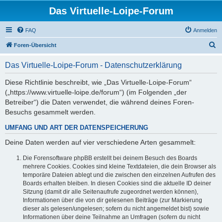
Das Virtuelle-Loipe-Forum
FAQ
Anmelden
S
Foren-Übersicht
u
Das Virtuelle-Loipe-Forum - Datenschutzerklärung
c
h
Diese Richtlinie beschreibt, wie „Das Virtuelle-Loipe-Forum“
(„https://www.virtuelle-loipe.de/forum“) (im Folgenden „der
e
Betreiber“) die Daten verwendet, die während deines Foren-
Besuchs gesammelt werden.
UMFANG UND ART DER DATENSPEICHERUNG
Deine Daten werden auf vier verschiedene Arten gesammelt:
Die Forensoftware phpBB erstellt bei deinem Besuch des Boards
mehrere Cookies. Cookies sind kleine Textdateien, die dein Browser als
temporäre Dateien ablegt und die zwischen den einzelnen Aufrufen des
Boards erhalten bleiben. In diesen Cookies sind die aktuelle ID deiner
Sitzung (damit dir alle Seitenaufrufe zugeordnet werden können),
Informationen über die von dir gelesenen Beiträge (zur Markierung
dieser als gelesen/ungelesen; sofern du nicht angemeldet bist) sowie
Informationen über deine Teilnahme an Umfragen (sofern du nicht