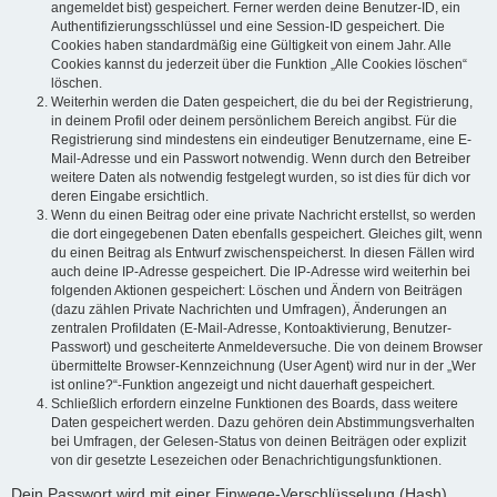
angemeldet bist) gespeichert. Ferner werden deine Benutzer-ID, ein
Authentifizierungsschlüssel und eine Session-ID gespeichert. Die
Cookies haben standardmäßig eine Gültigkeit von einem Jahr. Alle
Cookies kannst du jederzeit über die Funktion „Alle Cookies löschen“
löschen.
Weiterhin werden die Daten gespeichert, die du bei der Registrierung,
in deinem Profil oder deinem persönlichem Bereich angibst. Für die
Registrierung sind mindestens ein eindeutiger Benutzername, eine E-
Mail-Adresse und ein Passwort notwendig. Wenn durch den Betreiber
weitere Daten als notwendig festgelegt wurden, so ist dies für dich vor
deren Eingabe ersichtlich.
Wenn du einen Beitrag oder eine private Nachricht erstellst, so werden
die dort eingegebenen Daten ebenfalls gespeichert. Gleiches gilt, wenn
du einen Beitrag als Entwurf zwischenspeicherst. In diesen Fällen wird
auch deine IP-Adresse gespeichert. Die IP-Adresse wird weiterhin bei
folgenden Aktionen gespeichert: Löschen und Ändern von Beiträgen
(dazu zählen Private Nachrichten und Umfragen), Änderungen an
zentralen Profildaten (E-Mail-Adresse, Kontoaktivierung, Benutzer-
Passwort) und gescheiterte Anmeldeversuche. Die von deinem Browser
übermittelte Browser-Kennzeichnung (User Agent) wird nur in der „Wer
ist online?“-Funktion angezeigt und nicht dauerhaft gespeichert.
Schließlich erfordern einzelne Funktionen des Boards, dass weitere
Daten gespeichert werden. Dazu gehören dein Abstimmungsverhalten
bei Umfragen, der Gelesen-Status von deinen Beiträgen oder explizit
von dir gesetzte Lesezeichen oder Benachrichtigungsfunktionen.
Dein Passwort wird mit einer Einwege-Verschlüsselung (Hash)