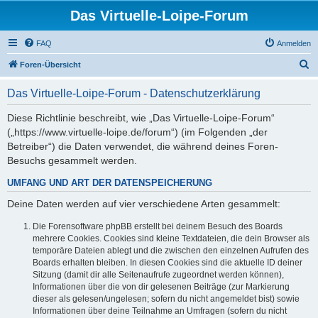
Das Virtuelle-Loipe-Forum
FAQ
Anmelden
S
Foren-Übersicht
u
Das Virtuelle-Loipe-Forum - Datenschutzerklärung
c
h
Diese Richtlinie beschreibt, wie „Das Virtuelle-Loipe-Forum“
(„https://www.virtuelle-loipe.de/forum“) (im Folgenden „der
e
Betreiber“) die Daten verwendet, die während deines Foren-
Besuchs gesammelt werden.
UMFANG UND ART DER DATENSPEICHERUNG
Deine Daten werden auf vier verschiedene Arten gesammelt:
Die Forensoftware phpBB erstellt bei deinem Besuch des Boards
mehrere Cookies. Cookies sind kleine Textdateien, die dein Browser als
temporäre Dateien ablegt und die zwischen den einzelnen Aufrufen des
Boards erhalten bleiben. In diesen Cookies sind die aktuelle ID deiner
Sitzung (damit dir alle Seitenaufrufe zugeordnet werden können),
Informationen über die von dir gelesenen Beiträge (zur Markierung
dieser als gelesen/ungelesen; sofern du nicht angemeldet bist) sowie
Informationen über deine Teilnahme an Umfragen (sofern du nicht