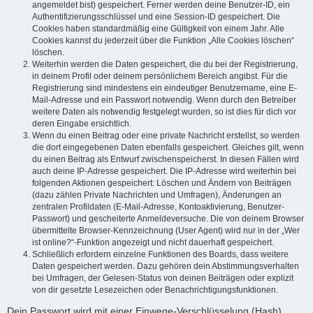
angemeldet bist) gespeichert. Ferner werden deine Benutzer-ID, ein
Authentifizierungsschlüssel und eine Session-ID gespeichert. Die
Cookies haben standardmäßig eine Gültigkeit von einem Jahr. Alle
Cookies kannst du jederzeit über die Funktion „Alle Cookies löschen“
löschen.
Weiterhin werden die Daten gespeichert, die du bei der Registrierung,
in deinem Profil oder deinem persönlichem Bereich angibst. Für die
Registrierung sind mindestens ein eindeutiger Benutzername, eine E-
Mail-Adresse und ein Passwort notwendig. Wenn durch den Betreiber
weitere Daten als notwendig festgelegt wurden, so ist dies für dich vor
deren Eingabe ersichtlich.
Wenn du einen Beitrag oder eine private Nachricht erstellst, so werden
die dort eingegebenen Daten ebenfalls gespeichert. Gleiches gilt, wenn
du einen Beitrag als Entwurf zwischenspeicherst. In diesen Fällen wird
auch deine IP-Adresse gespeichert. Die IP-Adresse wird weiterhin bei
folgenden Aktionen gespeichert: Löschen und Ändern von Beiträgen
(dazu zählen Private Nachrichten und Umfragen), Änderungen an
zentralen Profildaten (E-Mail-Adresse, Kontoaktivierung, Benutzer-
Passwort) und gescheiterte Anmeldeversuche. Die von deinem Browser
übermittelte Browser-Kennzeichnung (User Agent) wird nur in der „Wer
ist online?“-Funktion angezeigt und nicht dauerhaft gespeichert.
Schließlich erfordern einzelne Funktionen des Boards, dass weitere
Daten gespeichert werden. Dazu gehören dein Abstimmungsverhalten
bei Umfragen, der Gelesen-Status von deinen Beiträgen oder explizit
von dir gesetzte Lesezeichen oder Benachrichtigungsfunktionen.
Dein Passwort wird mit einer Einwege-Verschlüsselung (Hash)