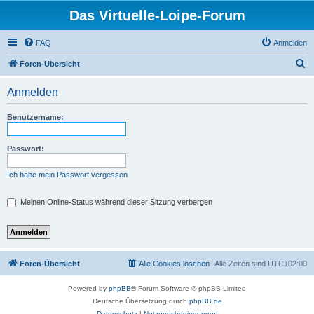
Das Virtuelle-Loipe-Forum
FAQ
Anmelden
S
Foren-Übersicht
u
Anmelden
c
h
Benutzername:
e
Passwort:
Ich habe mein Passwort vergessen
Meinen Online-Status während dieser Sitzung verbergen
Foren-Übersicht
Alle Cookies löschen
Alle Zeiten sind
UTC+02:00
Powered by
phpBB
® Forum Software © phpBB Limited
Deutsche Übersetzung durch
phpBB.de
Datenschutz
|
Nutzungsbedingungen