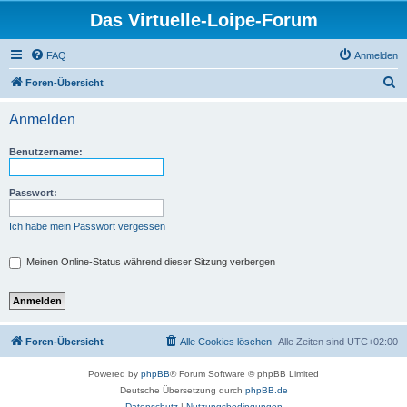
Das Virtuelle-Loipe-Forum
FAQ
Anmelden
S
Foren-Übersicht
u
Anmelden
c
h
Benutzername:
e
Passwort:
Ich habe mein Passwort vergessen
Meinen Online-Status während dieser Sitzung verbergen
Foren-Übersicht
Alle Cookies löschen
Alle Zeiten sind
UTC+02:00
Powered by
phpBB
® Forum Software © phpBB Limited
Deutsche Übersetzung durch
phpBB.de
Datenschutz
|
Nutzungsbedingungen