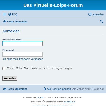
Das Virtuelle-Loipe-Forum
FAQ
Anmelden
S
Foren-Übersicht
u
Anmelden
c
h
Benutzername:
e
Passwort:
Ich habe mein Passwort vergessen
Meinen Online-Status während dieser Sitzung verbergen
Foren-Übersicht
Alle Cookies löschen
Alle Zeiten sind
UTC+02:00
Powered by
phpBB
® Forum Software © phpBB Limited
Deutsche Übersetzung durch
phpBB.de
Datenschutz
|
Nutzungsbedingungen