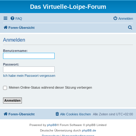
Das Virtuelle-Loipe-Forum
FAQ
Anmelden
S
Foren-Übersicht
u
Anmelden
c
h
Benutzername:
e
Passwort:
Ich habe mein Passwort vergessen
Meinen Online-Status während dieser Sitzung verbergen
Foren-Übersicht
Alle Cookies löschen
Alle Zeiten sind
UTC+02:00
Powered by
phpBB
® Forum Software © phpBB Limited
Deutsche Übersetzung durch
phpBB.de
Datenschutz
|
Nutzungsbedingungen