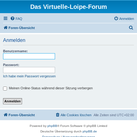
Das Virtuelle-Loipe-Forum
FAQ
Anmelden
S
Foren-Übersicht
u
Anmelden
c
h
Benutzername:
e
Passwort:
Ich habe mein Passwort vergessen
Meinen Online-Status während dieser Sitzung verbergen
Foren-Übersicht
Alle Cookies löschen
Alle Zeiten sind
UTC+02:00
Powered by
phpBB
® Forum Software © phpBB Limited
Deutsche Übersetzung durch
phpBB.de
Datenschutz
|
Nutzungsbedingungen