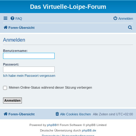
Das Virtuelle-Loipe-Forum
FAQ
Anmelden
S
Foren-Übersicht
u
Anmelden
c
h
Benutzername:
e
Passwort:
Ich habe mein Passwort vergessen
Meinen Online-Status während dieser Sitzung verbergen
Foren-Übersicht
Alle Cookies löschen
Alle Zeiten sind
UTC+02:00
Powered by
phpBB
® Forum Software © phpBB Limited
Deutsche Übersetzung durch
phpBB.de
Datenschutz
|
Nutzungsbedingungen