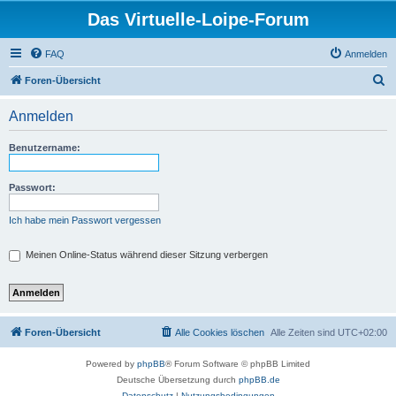
Das Virtuelle-Loipe-Forum
FAQ
Anmelden
S
Foren-Übersicht
u
Anmelden
c
h
Benutzername:
e
Passwort:
Ich habe mein Passwort vergessen
Meinen Online-Status während dieser Sitzung verbergen
Foren-Übersicht
Alle Cookies löschen
Alle Zeiten sind
UTC+02:00
Powered by
phpBB
® Forum Software © phpBB Limited
Deutsche Übersetzung durch
phpBB.de
Datenschutz
|
Nutzungsbedingungen