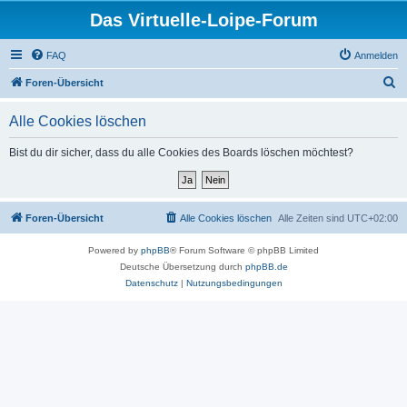
Das Virtuelle-Loipe-Forum
FAQ
Anmelden
S
Foren-Übersicht
u
Alle Cookies löschen
c
h
Bist du dir sicher, dass du alle Cookies des Boards löschen möchtest?
e
Foren-Übersicht
Alle Cookies löschen
Alle Zeiten sind
UTC+02:00
Powered by
phpBB
® Forum Software © phpBB Limited
Deutsche Übersetzung durch
phpBB.de
Datenschutz
|
Nutzungsbedingungen