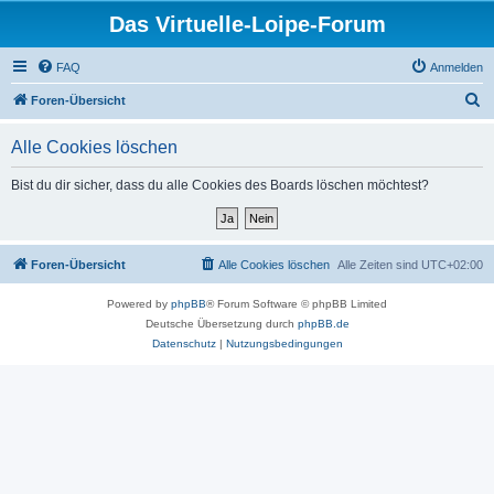
Das Virtuelle-Loipe-Forum
FAQ
Anmelden
S
Foren-Übersicht
u
Alle Cookies löschen
c
h
Bist du dir sicher, dass du alle Cookies des Boards löschen möchtest?
e
Foren-Übersicht
Alle Cookies löschen
Alle Zeiten sind
UTC+02:00
Powered by
phpBB
® Forum Software © phpBB Limited
Deutsche Übersetzung durch
phpBB.de
Datenschutz
|
Nutzungsbedingungen