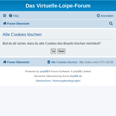
Das Virtuelle-Loipe-Forum
FAQ
Anmelden
S
Foren-Übersicht
u
Alle Cookies löschen
c
h
Bist du dir sicher, dass du alle Cookies des Boards löschen möchtest?
e
Foren-Übersicht
Alle Cookies löschen
Alle Zeiten sind
UTC+02:00
Powered by
phpBB
® Forum Software © phpBB Limited
Deutsche Übersetzung durch
phpBB.de
Datenschutz
|
Nutzungsbedingungen