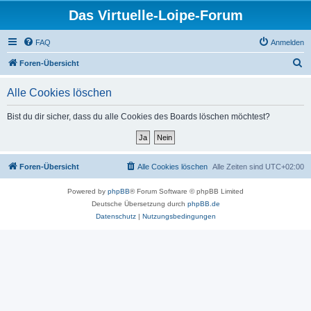
Das Virtuelle-Loipe-Forum
FAQ
Anmelden
S
Foren-Übersicht
u
Alle Cookies löschen
c
h
Bist du dir sicher, dass du alle Cookies des Boards löschen möchtest?
e
Foren-Übersicht
Alle Cookies löschen
Alle Zeiten sind
UTC+02:00
Powered by
phpBB
® Forum Software © phpBB Limited
Deutsche Übersetzung durch
phpBB.de
Datenschutz
|
Nutzungsbedingungen